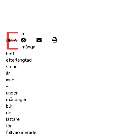
E
n
för
DELA
många
hett
efterlängtad
stund
är
inne
–
under
måndagen
blir
det
lättare
för
fullvaccinerade