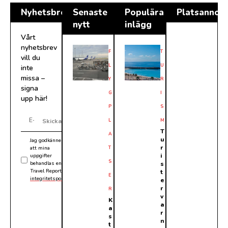
Nyhetsbrev
Senaste
Populära
Platsannon
nytt
inlägg
Vårt
nyhetsbrev
F
T
vill du
L
U
inte
missa –
Y
R
signa
G
I
upp här!
P
S
L
M
Skicka
T
A
u
Jag godkänner
r
att mina
T
i
uppgifter
S
behandlas enligt
s
Travel Reports
t
E
integritetspolicy
.
e
r
R
v
K
a
a
r
s
n
t