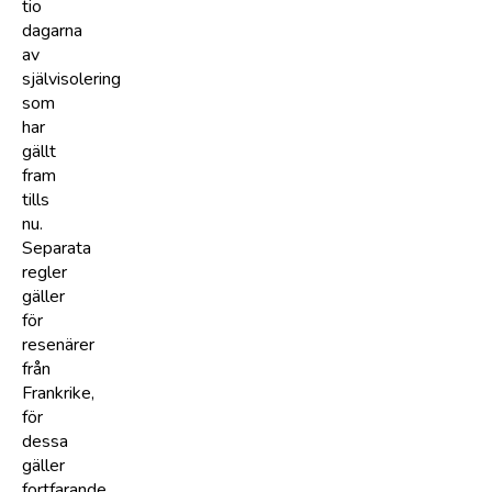
tio
dagarna
av
självisolering
som
har
gällt
fram
tills
nu.
Separata
regler
gäller
för
resenärer
från
Frankrike,
för
dessa
gäller
fortfarande