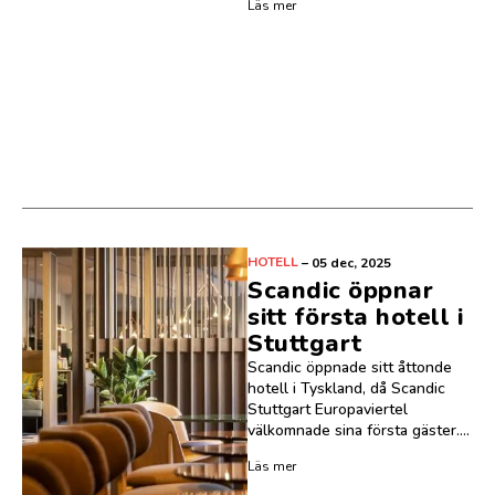
Läs mer
HOTELL
–
05 dec, 2025
Scandic öppnar
sitt första hotell i
Stuttgart
Scandic öppnade sitt åttonde
hotell i Tyskland, då Scandic
Stuttgart Europaviertel
välkomnade sina första gäster....
Läs mer