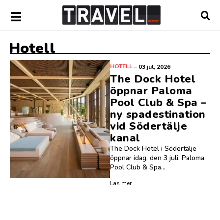
Hotell
HOTELL
–
03 jul, 2026
The Dock Hotel
öppnar Paloma
Pool Club & Spa –
ny spadestination
vid Södertälje
kanal
The Dock Hotel i Södertälje
öppnar idag, den 3 juli, Paloma
Pool Club & Spa...
Läs mer