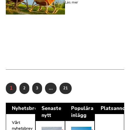
Läs mer
1
…
2
3
21
Nyhetsbrev
Senaste
Populära
Platsannon
nytt
inlägg
Vårt
nyhetsbrev