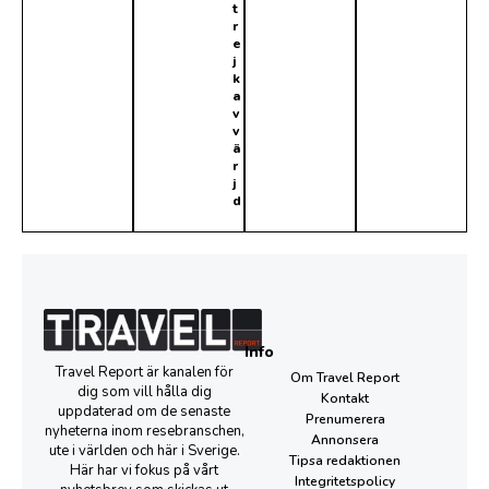
t
r
e
j
k
a
v
v
ä
r
j
d
Info
Travel Report är kanalen för
Om Travel Report
dig som vill hålla dig
Kontakt
uppdaterad om de senaste
Prenumerera
nyheterna inom resebranschen,
Annonsera
ute i världen och här i Sverige.
Tipsa redaktionen
Här har vi fokus på vårt
Integritetspolicy