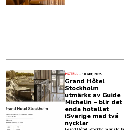
HOTELL
–
10 okt, 2025
Grand Hôtel
Stockholm
utmärks av Guide
Michelin – blir det
enda hotellet
iSverige med två
nycklar
Grand Hôtel Stockholm är stolta