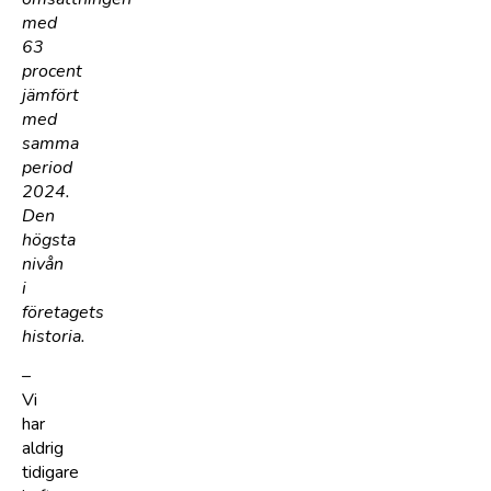
med
63
procent
jämfört
med
samma
period
2024.
Den
högsta
nivån
i
företagets
historia.
–
Vi
har
aldrig
tidigare