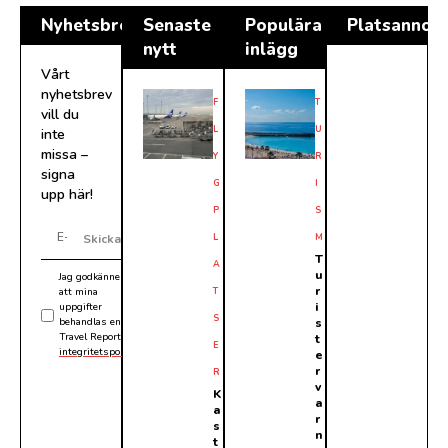
Nyhetsbrev
Senaste
Populära
Platsannon
nytt
inlägg
Vårt
nyhetsbrev
F
T
vill du
L
U
inte
missa –
Y
R
signa
G
I
upp här!
P
S
L
M
Skicka
T
A
u
Jag godkänner
r
att mina
T
i
uppgifter
S
behandlas enligt
s
Travel Reports
t
E
integritetspolicy
.
e
r
R
v
K
a
a
r
s
n
t