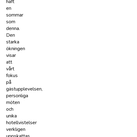
haft
en
sommar
som
denna.
Den
starka
ökningen
visar
att
vårt
fokus
på
gästupplevelsen,
personliga
möten
och
unika
hotellvistelser
verkligen
uppskattas,