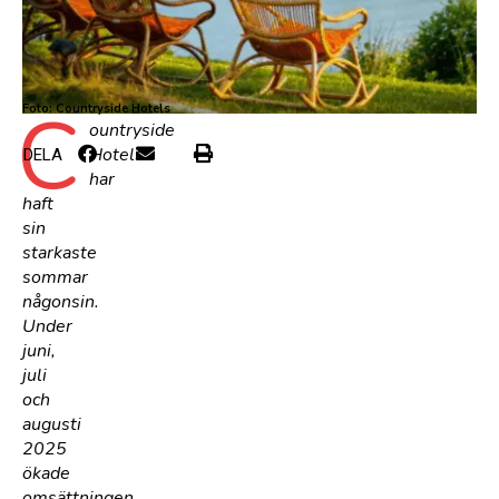
C
Foto: Countryside Hotels
ountryside
Hotels
DELA
har
haft
sin
starkaste
sommar
någonsin.
Under
juni,
juli
och
augusti
2025
ökade
omsättningen