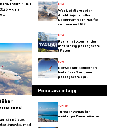
ade totalt 3 061
FLYG
 2026 – den
WestJet återupptar
...
direktlinjen mellan
Köpenhamn och Halifax
sommaren 2027
FLYG
Ryanair välkomnar dom
mot stökig passagerare
i Polen
FLYG
Norwegian-koncernen
hade över 3 miljoner
passagerare i juli
Populära inlägg
tökar
TURISM
verna med
Turister varnas för
oväder på Kanarieöarna
er sin närvaro i
nterlineavtal med