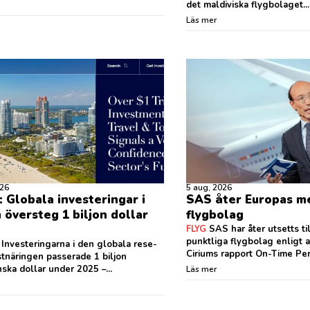
det maldiviska flygbolaget...
Läs mer
026
5 aug, 2026
 Globala investeringar i
SAS åter Europas me
 översteg 1 biljon dollar
flygbolag
FLYG
SAS har åter utsetts ti
punktliga flygbolag enligt 
Investeringarna i den globala rese-
Ciriums rapport On-Time Per
stnäringen passerade 1 biljon
ska dollar under 2025 –...
Läs mer