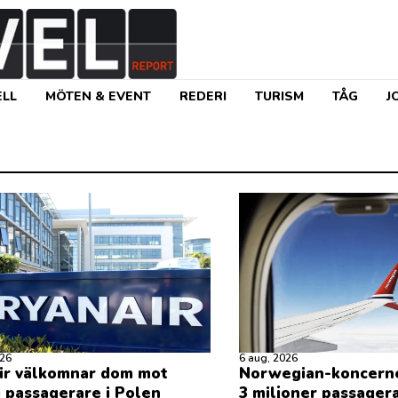
LL
MÖTEN & EVENT
REDERI
TURISM
TÅG
J
026
6 aug, 2026
ir välkomnar dom mot
Norwegian-koncern
g passagerare i Polen
3 miljoner passagerar