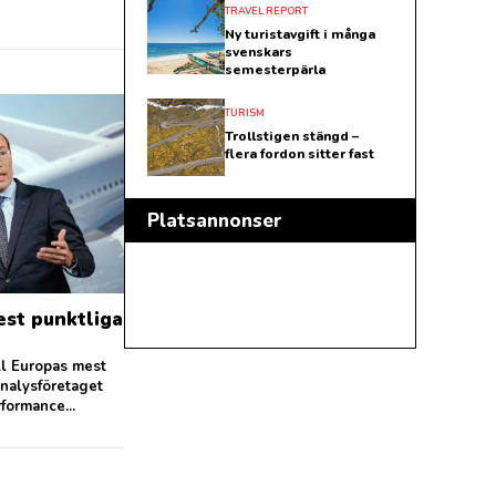
TRAVEL REPORT
Ny turistavgift i många
svenskars
semesterpärla
TURISM
Trollstigen stängd –
flera fordon sitter fast
Platsannonser
st punktliga
ll Europas mest
analysföretaget
formance...