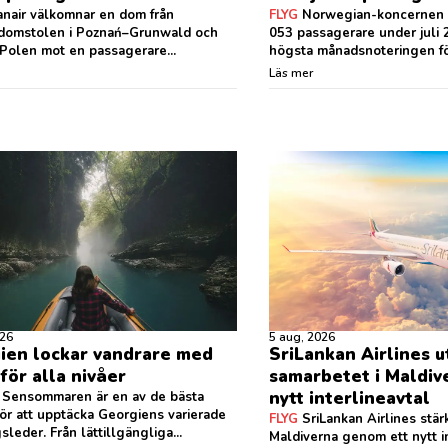
nair välkomnar en dom från
FLYG
Norwegian-koncernen h
tsdomstolen i Poznań–Grunwald och
053 passagerare under juli
 Polen mot en passagerare...
högsta månadsnoteringen för
Läs mer
026
5 aug, 2026
ien lockar vandrare med
SriLankan Airlines u
för alla nivåer
samarbetet i Maldi
nytt interlineavtal
Sensommaren är en av de bästa
för att upptäcka Georgiens varierade
FLYG
SriLankan Airlines stärk
sleder. Från lättillgängliga...
Maldiverna genom ett nytt i