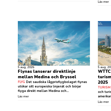
Läs mer
5 aug, 2026
5 aug, 2
Flynas lanserar direktlinje
WTTC:
mellan Medina och Bryssel
turism
2025
FLYG
Det saudiska lågprisflygbolaget flynas
utökar sitt europeiska linjenät och börjar
TURISM
flyga direkt mellan Medina och...
och turi
amerikan
Läs mer
Läs mer