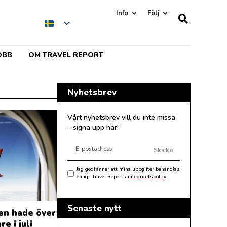
Info
Följ
OBB
OM TRAVEL REPORT
Nyhetsbrev
Vårt nyhetsbrev vill du inte missa
– signa upp här!
Skicka
Jag godkänner att mina uppgifter behandlas
enligt Travel Reports
integritetspolicy
.
Senaste nytt
en hade över
e i juli