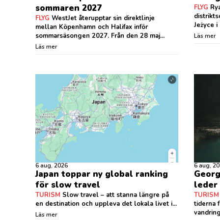
sommaren 2027
FLYG
Rya
distrik
FLYG
WestJet återupptar sin direktlinje
Jeżyce i
mellan Köpenhamn och Halifax inför
sommarsäsongen 2027. Från den 28 maj...
Läs mer
Läs mer
6 aug, 2026
6 aug, 2
Japan toppar ny global ranking
Georg
för slow travel
leder 
TURISM
Slow travel – att stanna längre på
TURISM
en destination och uppleva det lokala livet i...
tiderna 
vandring
Läs mer