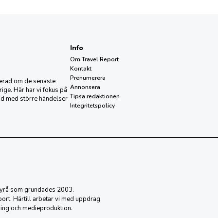
Info
Om Travel Report
Kontakt
Prenumerera
aterad om de senaste
Annonsera
ige. Här har vi fokus på
Tipsa redaktionen
nd med större händelser
Integritetspolicy
sbyrå som grundades 2003.
eport. Härtill arbetar vi med uppdrag
ing och medieproduktion.