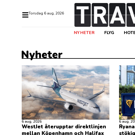
torsdag 6 aug, 2026
NYHETER
FLYG
HOTE
Nyheter
6 aug, 2026
6 aug, 2
WestJet återupptar direktlinjen
Ryana
mellan Köpenhamn och Halifax
stöki