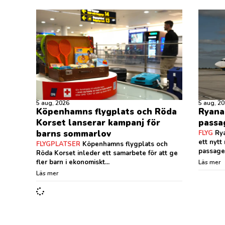
5 aug, 2026
5 aug, 2
Köpenhamns flygplats och Röda
Ryanai
Korset lanserar kampanj för
passag
barns sommarlov
FLYG
Rya
ett nytt
FLYGPLATSER
Köpenhamns flygplats och
passager
Röda Korset inleder ett samarbete för att ge
fler barn i ekonomiskt...
Läs mer
Läs mer