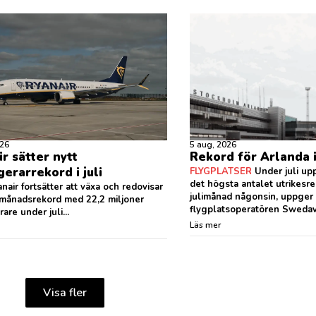
026
5 aug, 2026
r sätter nytt
Rekord för Arlanda i 
erarrekord i juli
FLYGPLATSER
Under juli up
det högsta antalet utrikesre
nair fortsätter att växa och redovisar
julimånad någonsin, uppger
 månadsrekord med 22,2 miljoner
flygplatsoperatören Swedavia
are under juli...
Läs mer
Visa fler