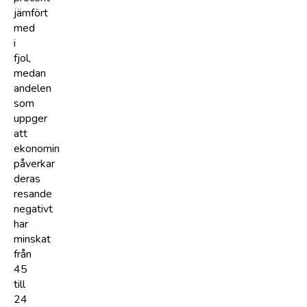
jämfört
med
i
fjol,
medan
andelen
som
uppger
att
ekonomin
påverkar
deras
resande
negativt
har
minskat
från
45
till
24