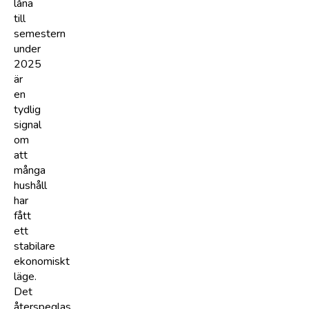
låna
till
semestern
under
2025
är
en
tydlig
signal
om
att
många
hushåll
har
fått
ett
stabilare
ekonomiskt
läge.
Det
återspeglas