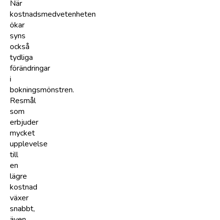
När
kostnadsmedvetenheten
ökar
syns
också
tydliga
förändringar
i
bokningsmönstren.
Resmål
som
erbjuder
mycket
upplevelse
till
en
lägre
kostnad
växer
snabbt,
även