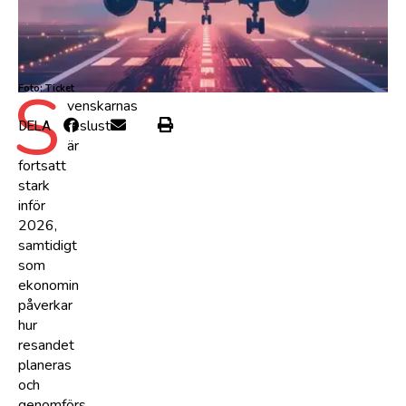
S
Foto: Ticket
venskarnas
reslust
DELA
är
fortsatt
stark
inför
2026,
samtidigt
som
ekonomin
påverkar
hur
resandet
planeras
och
genomförs.