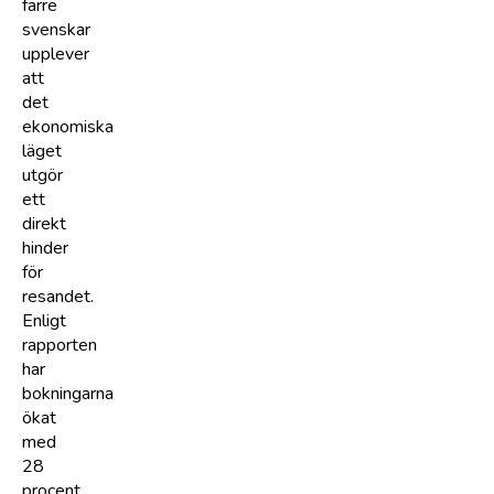
färre
svenskar
upplever
att
det
ekonomiska
läget
utgör
ett
direkt
hinder
för
resandet.
Enligt
rapporten
har
bokningarna
ökat
med
28
procent