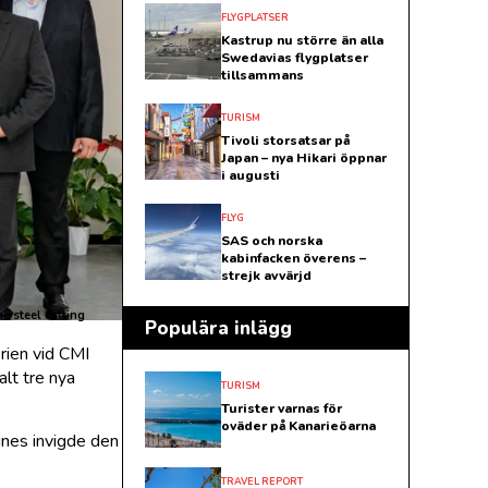
FLYGPLATSER
Kastrup nu större än alla
Swedavias flygplatser
tillsammans
TURISM
Tivoli storsatsar på
Japan – nya Hikari öppnar
i augusti
FLYG
SAS och norska
kabinfacken överens –
strejk avvärjd
e steel cutting
Populära inlägg
erien vid CMI
alt tre nya
TURISM
Turister varnas för
oväder på Kanarieöarna
ines invigde den
TRAVEL REPORT