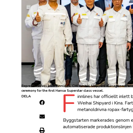
Representatives from Finnlines, CMI Weihai Shipyard management and p
F
ceremony for the first Hansa Superstar class vessel.
innlines har officiellt inl
DELA
Weihai Shipyard i Kina. Far
metanoldrivna ropax-fartyg
Byggstarten markerades genom en t
automatiserade produktionslinjen 