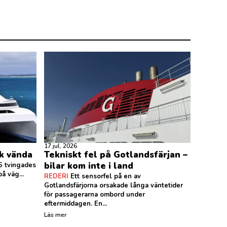
17 jul, 2026
ck vända
Tekniskt fel på Gotlandsfärjan –
bilar kom inte i land
5 tvingades
å väg...
REDERI
Ett sensorfel på en av
Gotlandsfärjorna orsakade långa väntetider
för passagerarna ombord under
eftermiddagen. En...
Läs mer