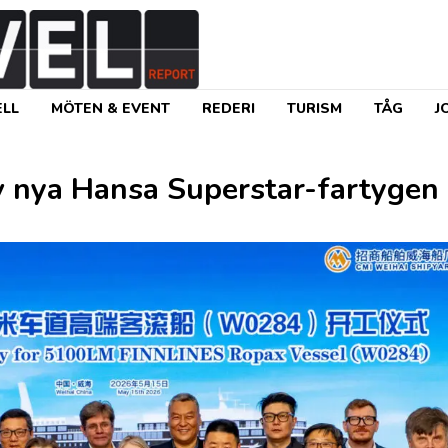
LL
MÖTEN & EVENT
REDERI
TURISM
TÅG
J
av nya Hansa Superstar-fartygen