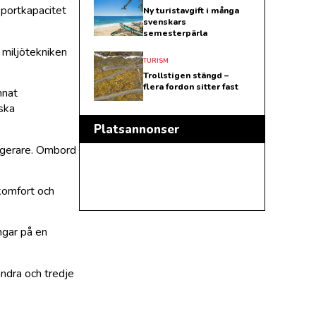
sportkapacitet
Ny turistavgift i många
svenskars
semesterpärla
 miljötekniken
TURISM
Trollstigen stängd –
flera fordon sitter fast
nnat
nska
Platsannonser
sagerare. Ombord
 komfort och
ngar på en
andra och tredje