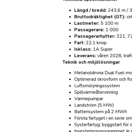
Längd / bredd:
243,6 m / 
Bruttodräktighet (GT):
ci
Lastmeter:
5 100 m
Passagerare:
1 000
Passagerarhytter:
321, 72
Fart:
22,1 knop
Isklass:
1A Super
Leverans:
våren 2028, tra
Teknik och miljölösningar
Metanoldrivna Dual Fuel-mo
Optimerad skrovform och fr
Luftsmörjningssystem
Spillvärmeåtervinning
Värmepumpar
Landström (5 MW)
Batterisystem på 2 MWh
Första fartyget i en serie o
Systerfartyg: byggstart för 
Investeringsprogrammet är v