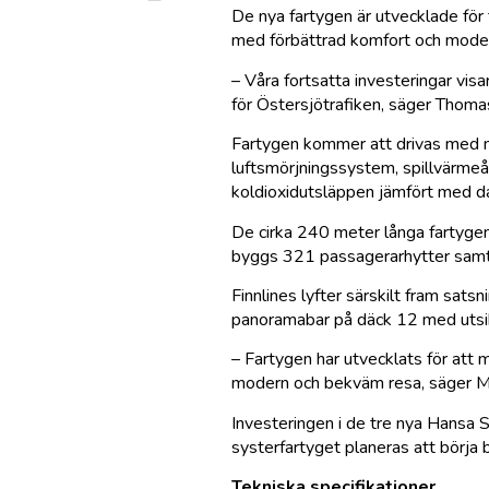
De nya fartygen är utvecklade för
med förbättrad komfort och moder
– Våra fortsatta investeringar vi
för Östersjötrafiken, säger Thoma
Fartygen kommer att drivas med me
luftsmörjningssystem, spillvärmeåt
koldioxidutsläppen jämfört med da
De cirka 240 meter långa fartygen
byggs 321 passagerarhytter samt 
Finnlines lyfter särskilt fram sat
panoramabar på däck 12 med utsik
– Fartygen har utvecklats för att
modern och bekväm resa, säger Ma
Investeringen i de tre nya Hansa S
systerfartyget planeras att börja
Tekniska specifikationer