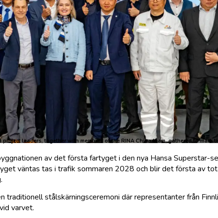
roject leaders, together with members of the RINA China team, gathered to mark th
ett byggnationen av det första fartyget i den nya Hansa Superstar-s
tyget väntas tas i trafik sommaren 2028 och blir det första av tot
.
raditionell stålskärningsceremoni där representanter från Finnl
vid varvet.