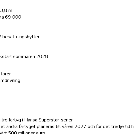
33,8 m
rka 69 000
 besättningshytter
fikstart sommaren 2028
torer
amdrivning
m tre fartyg i Hansa Superstar-serien
det andra fartyget planeras till våren 2027 och för det tredje til
ärt 500 miljoner euro