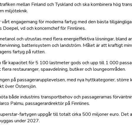
 trafiken mellan Finland och Tyskland och ska kombinera hög tran
n miljöteknik.
sar vårt engagemang för moderna fartyg med den bästa tillgängliga
s Doepel, vd och koncernchef för Finnlines.
tanol och utrustas med flera energieffektiva lösningar, bland a
ervinning, batterisystem och landström. Målet är att kraftigt mi
gens fartyg på rutten.
 får kapacitet för 5 100 lastmeter gods och upp till 1 000 pas
flera restauranger, spaavdelning, butiker och loungeområden.
sningen på passagerarupplevelsen, med nya hyttkategorier, större
t över Östersjön.
 möta både industrins transportbehov och passagerarnas förväntni
rco Palmu, passagerardirektör på Finnlines.
uperstar-fartygen uppgår till totalt cirka 500 miljoner euro. Det 
 byggas under 2027.