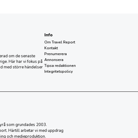
Info
Om Travel Report
Kontakt
Prenumerera
aterad om de senaste
Annonsera
ige. Här har vi fokus på
Tipsa redaktionen
nd med större händelser
Integritetspolicy
sbyrå som grundades 2003.
eport. Härtill arbetar vi med uppdrag
ing och medieproduktion.