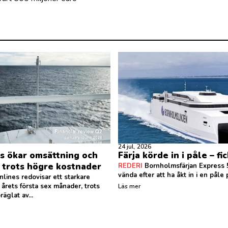
24 jul, 2026
es ökar omsättning och
Färja körde in i påle – fi
t trots högre kostnader
REDERI
Bornholmsfärjan Express 
vända efter att ha åkt in i en påle p
nlines redovisar ett starkare
r årets första sex månader, trots
Läs mer
räglat av...