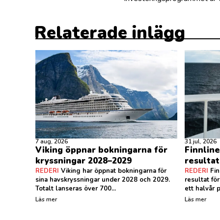
Relaterade inlägg
7 aug, 2026
31 jul, 2026
Viking öppnar bokningarna för
Finnlin
kryssningar 2028–2029
resulta
REDERI
Viking har öppnat bokningarna för
REDERI
Fin
sina havskryssningar under 2028 och 2029.
resultat fö
Totalt lanseras över 700...
ett halvår p
Läs mer
Läs mer