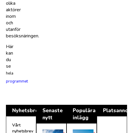
olika
aktörer
inom
och
utanför
besöksnäringen.
Här
kan
du
se
hela
programmet
Nyhetsbrev
Senaste
Populära
Platsannon
nytt
inlägg
Vårt
nyhetsbrev