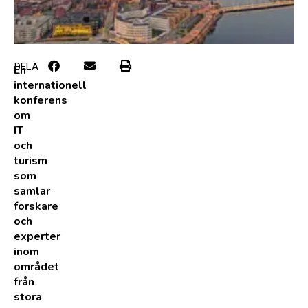
DELA
En
internationell
konferens
om
IT
och
turism
som
samlar
forskare
och
experter
inom
området
från
stora