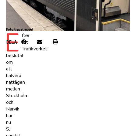
E
Foto:travelreport
fter
att
DELA
Trafikverket
beslutat
om
att
halvera
nattågen
mellan
Stockholm
och
Narvik
har
nu
SJ
varslat