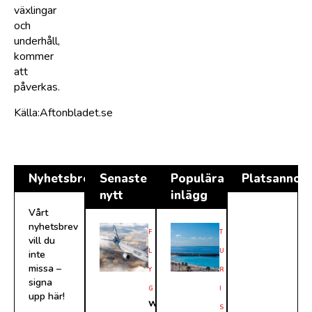
växlingar
och
underhåll,
kommer
att
påverkas.
Källa:Aftonbladet.se
Nyhetsbrev
Senaste
Populära
Platsannon
nytt
inlägg
Vårt
nyhetsbrev
F
T
vill du
L
U
inte
missa –
Y
R
signa
G
I
upp här!
W
S