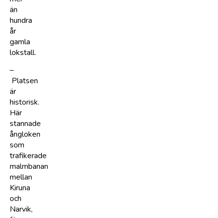
än
hundra
år
gamla
lokstall.
–
Platsen
är
historisk.
Här
stannade
ångloken
som
trafikerade
malmbanan
mellan
Kiruna
och
Narvik,