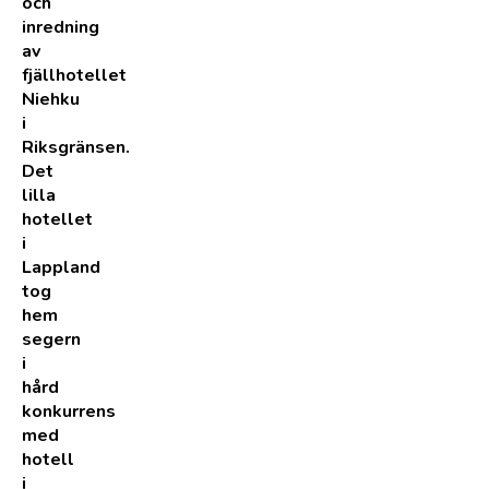
och
inredning
av
fjällhotellet
Niehku
i
Riksgränsen.
Det
lilla
hotellet
i
Lappland
tog
hem
segern
i
hård
konkurrens
med
hotell
i