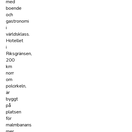
med
boende
och
gastronomi
i
världsklass.
Hotellet
i
Riksgränsen,
200
km
norr
om
polcirkeln,
är
byggt
på
platsen
för
malmbanans
mer