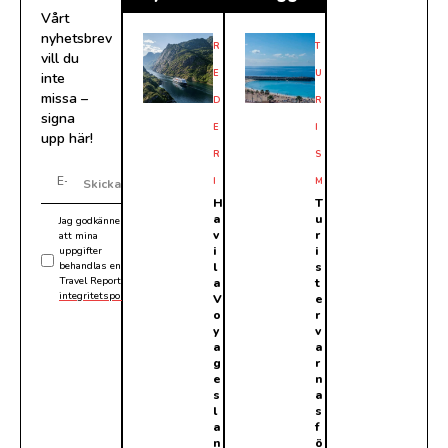
Vårt
nyhetsbrev
R
T
vill du
E
U
inte
missa –
D
R
signa
E
I
upp här!
R
S
I
M
Skicka
H
T
a
u
Jag godkänner
v
r
att mina
i
i
uppgifter
behandlas enligt
l
s
Travel Reports
a
t
integritetspolicy
.
V
e
o
r
y
v
a
a
g
r
e
n
s
a
l
s
a
f
n
ö