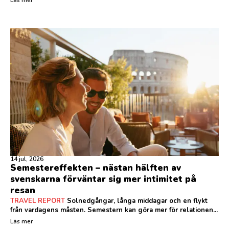
Läs mer
14 jul, 2026
Semestereffekten – nästan hälften av
svenskarna förväntar sig mer intimitet på
resan
TRAVEL REPORT
Solnedgångar, långa middagar och en flykt
från vardagens måsten. Semestern kan göra mer för relationen...
Läs mer