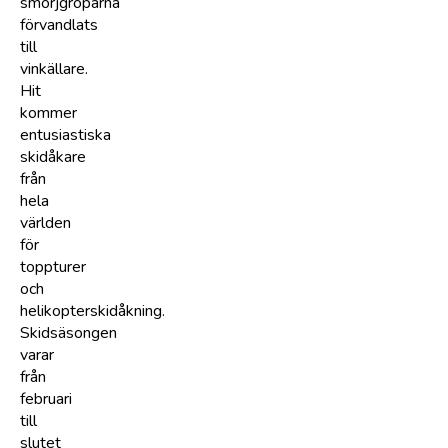
smörjgroparna
förvandlats
till
vinkällare.
Hit
kommer
entusiastiska
skidåkare
från
hela
världen
för
toppturer
och
helikopterskidåkning.
Skidsäsongen
varar
från
februari
till
slutet