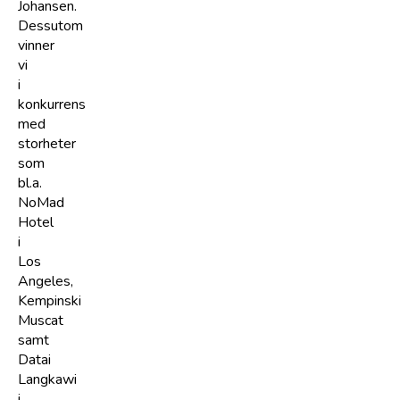
Johansen.
Dessutom
vinner
vi
i
konkurrens
med
storheter
som
bl.a.
NoMad
Hotel
i
Los
Angeles,
Kempinski
Muscat
samt
Datai
Langkawi
i