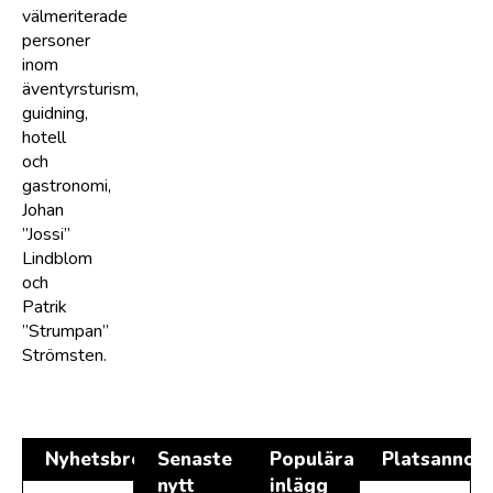
välmeriterade
personer
inom
äventyrsturism,
guidning,
hotell
och
gastronomi,
Johan
”Jossi”
Lindblom
och
Patrik
”Strumpan”
Strömsten.
Nyhetsbrev
Senaste
Populära
Platsannon
nytt
inlägg