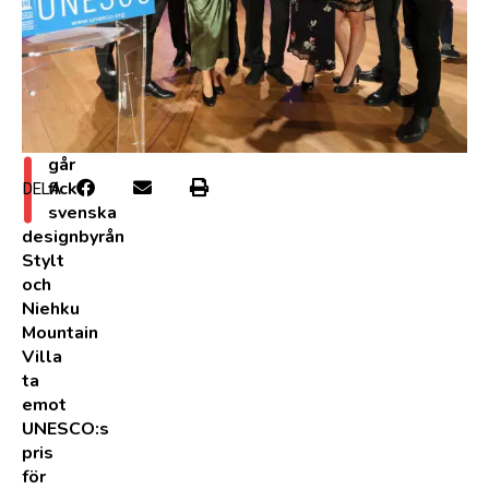
I
går
fick
DELA
svenska
designbyrån
Stylt
och
Niehku
Mountain
Villa
ta
emot
UNESCO:s
pris
för