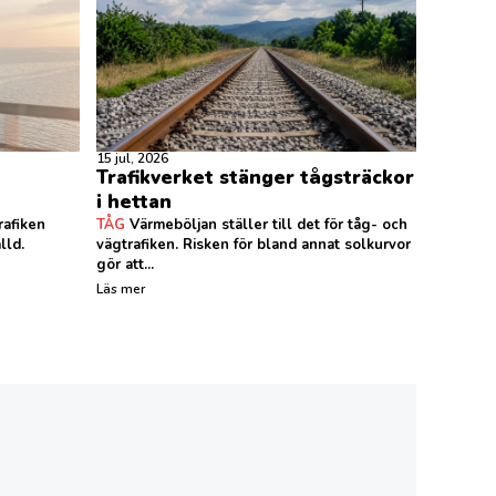
15 jul, 2026
Trafikverket stänger tågsträckor
i hettan
rafiken
TÅG
Värmeböljan ställer till det för tåg- och
lld.
vägtrafiken. Risken för bland annat solkurvor
gör att...
Läs mer