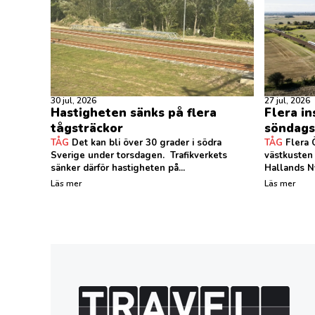
30 jul, 2026
27 jul, 2026
Hastigheten sänks på flera
Flera in
tågsträckor
söndags
TÅG
Det kan bli över 30 grader i södra
TÅG
Flera Ö
Sverige under torsdagen. Trafikverkets
västkusten
sänker därför hastigheten på...
Hallands Ny
Läs mer
Läs mer