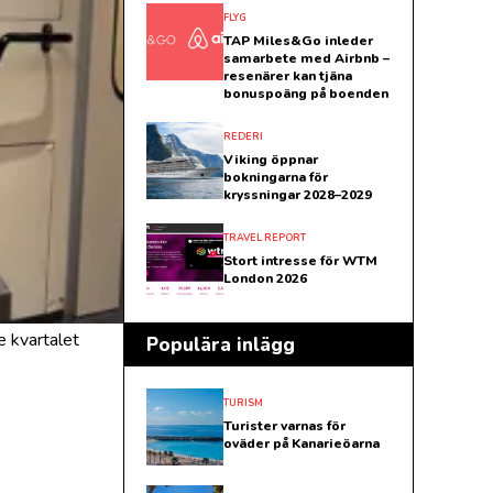
FLYG
TAP Miles&Go inleder
samarbete med Airbnb –
resenärer kan tjäna
bonuspoäng på boenden
REDERI
Viking öppnar
bokningarna för
kryssningar 2028–2029
TRAVEL REPORT
Stort intresse för WTM
London 2026
e kvartalet
Populära inlägg
TURISM
Turister varnas för
oväder på Kanarieöarna