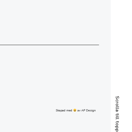
Scrolla till toppen
Skapad med
av AP Design