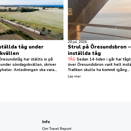
20 jul, 2026
ställda tåg under
Strul på Öresundsbron –
kvällen
inställda tåg
resundståg har ställts in på
TÅG
Sedan 14-tiden i går har tågt
 under söndagskvällen, skriver
över Öresundsbron varit helt instä
heter. Anledningen ska vara...
Trafiken skulle ha kommit igång...
Läs mer
Info
Om Travel Report