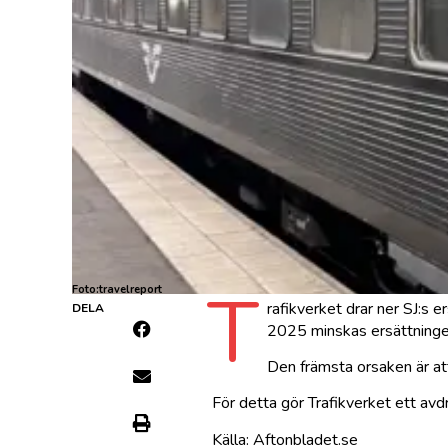
T
Foto:travelreport
rafikverket drar ner SJ:s 
DELA
2025 minskas ersättninge
Den främsta orsaken är att 
För detta gör Trafikverket ett avd
Källa: Aftonbladet.se