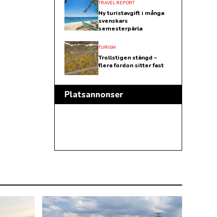
TRAVEL REPORT
Ny turistavgift i många
svenskars
semesterpärla
TURISM
Trollstigen stängd –
flera fordon sitter fast
Platsannonser