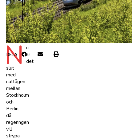
N
Foto:SJ
u
är
DELA
det
slut
med
nattågen
mellan
Stockholm
och
Berlin,
då
regeringen
vill
strypa