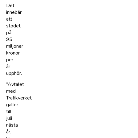
Det
innebär
att
stödet
på
95
miljoner
kronor
per
år
upphör.
”Avtalet
med
Trafikverket
gäller
till
juli
nästa
år.