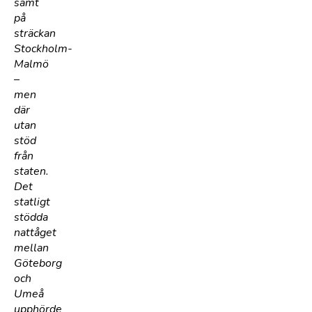
samt
på
sträckan
Stockholm-
Malmö
–
men
där
utan
stöd
från
staten.
Det
statligt
stödda
nattåget
mellan
Göteborg
och
Umeå
upphörde