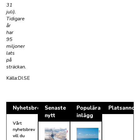
31
juli).
Tidigare
år
har
95
miljoner
lats
på
sträckan.
Källa:DI.SE
Nyhetsbrev
Senaste
Populära
Platsannon
nytt
inlägg
Vårt
nyhetsbrev
F
T
vill du