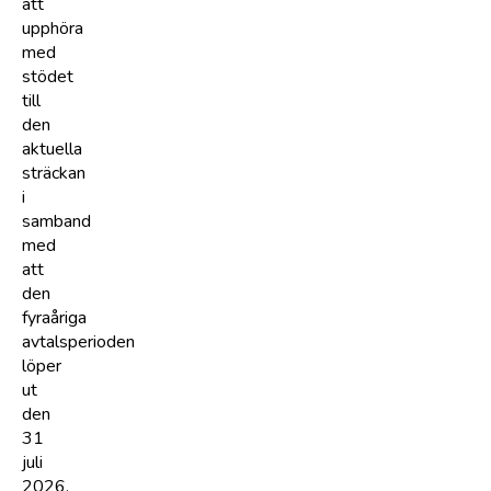
att
upphöra
med
stödet
till
den
aktuella
sträckan
i
samband
med
att
den
fyraåriga
avtalsperioden
löper
ut
den
31
juli
2026.