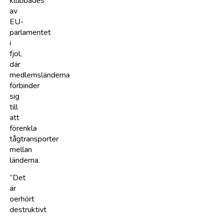
klubbades
av
EU-
parlamentet
i
fjol,
där
medlemsländerna
förbinder
sig
till
att
förenkla
tågtransporter
mellan
länderna.
”Det
är
oerhört
destruktivt