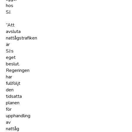
hos
SJ.
”Att
avsluta
nattågstrafiken
är
SJ:s
eget
beslut.
Regeringen
har
fullföljt
den
tidsatta
planen
för
upphandling
av
nattåg