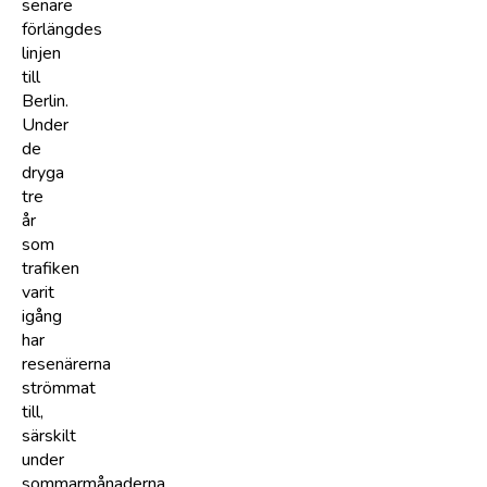
senare
förlängdes
linjen
till
Berlin.
Under
de
dryga
tre
år
som
trafiken
varit
igång
har
resenärerna
strömmat
till,
särskilt
under
sommarmånaderna.