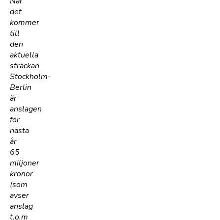
När
det
kommer
till
den
aktuella
sträckan
Stockholm-
Berlin
är
anslagen
för
nästa
år
65
miljoner
kronor
(som
avser
anslag
t.o.m