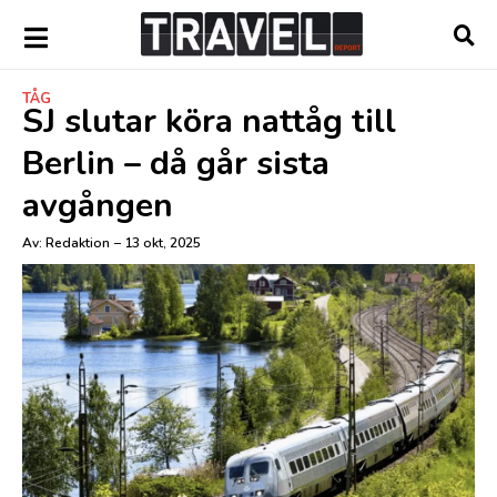
TÅG
SJ slutar köra nattåg till
Berlin – då går sista
avgången
Av:
Redaktion
–
13 okt, 2025