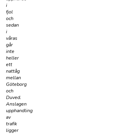
i
fjol
och
sedan
i
våras
går
inte
heller
ett
nattåg
mellan
Göteborg
och
Duved.
Anslagen
upphandling
av
trafik
ligger