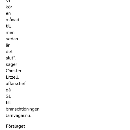
Vi
kör
en
månad
till,
men
sedan
är
det
slut”,
säger
Christer
Litzell,
affärschef
på
SJ,
till
branschtidningen
Järnvägar.nu.
Förslaget