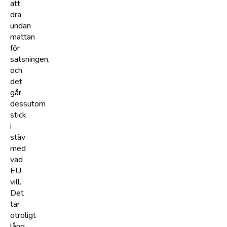
att
dra
undan
mattan
för
satsningen,
och
det
går
dessutom
stick
i
stäv
med
vad
EU
vill.
Det
tar
otroligt
lång