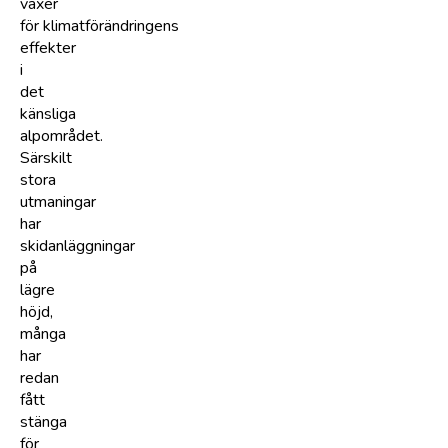
växer
för klimatförändringens
effekter
i
det
känsliga
alpområdet.
Särskilt
stora
utmaningar
har
skidanläggningar
på
lägre
höjd,
många
har
redan
fått
stänga
för