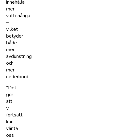
innehålla
mer
vattenånga
–
vilket
betyder
både
mer
avdunstning
och
mer
nederbörd.
”Det
gör
att
vi
fortsatt
kan
vänta
oss