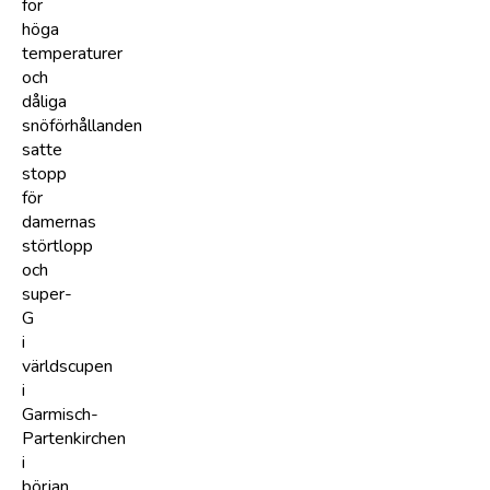
för
höga
temperaturer
och
dåliga
snöförhållanden
satte
stopp
för
damernas
störtlopp
och
super-
G
i
världscupen
i
Garmisch-
Partenkirchen
i
början