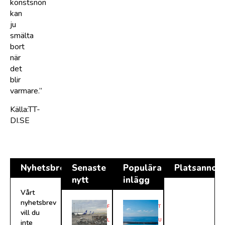
konstsnön
kan
ju
smälta
bort
när
det
blir
varmare.”
Källa:TT-
DI.SE
Nyhetsbrev
Senaste
Populära
Platsannon
nytt
inlägg
Vårt
nyhetsbrev
F
T
vill du
L
U
inte