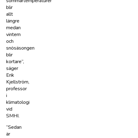
sommartemperaturer
blir
allt
längre
medan
vintern
och
snösäsongen
blir
kortare”,
säger
Erik
Kjellström,
professor
i
klimatologi
vid
SMHI.
”Sedan
är