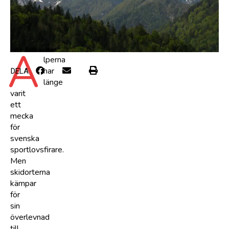
A
Foto: Fotoaukten
lperna
har
DELA
länge
varit
ett
mecka
för
svenska
sportlovsfirare.
Men
skidorterna
kämpar
för
sin
överlevnad
till