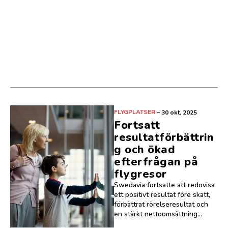
FLYGPLATSER
–
30 okt, 2025
Fortsatt
resultatförbättrin
g och ökad
efterfrågan på
flygresor
Swedavia fortsatte att redovisa
ett positivt resultat före skatt,
förbättrat rörelseresultat och
en stärkt nettoomsättning...