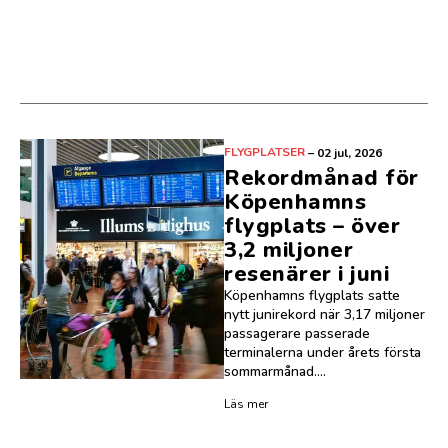
FLYGPLATSER
–
02 jul, 2026
Rekordmånad för
Köpenhamns
flygplats – över
3,2 miljoner
resenärer i juni
Köpenhamns flygplats satte
nytt junirekord när 3,17 miljoner
passagerare passerade
terminalerna under årets första
sommarmånad....
Läs mer