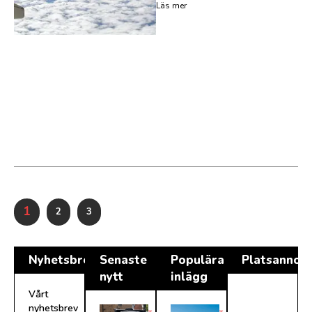
Läs mer
1
2
3
Nyhetsbrev
Senaste
Populära
Platsannon
nytt
inlägg
Vårt
nyhetsbrev