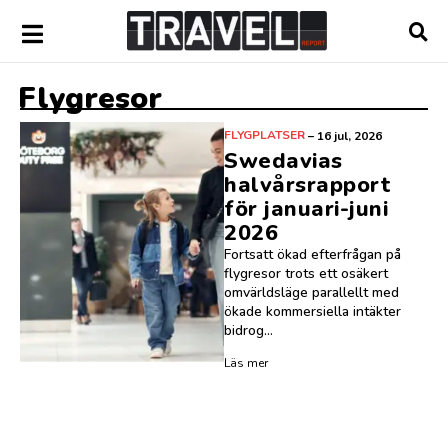
Flygresor
FLYGPLATSER
–
16 jul, 2026
Swedavias
halvårsrapport
för januari-juni
2026
Fortsatt ökad efterfrågan på
flygresor trots ett osäkert
omvärldsläge parallellt med
ökade kommersiella intäkter
bidrog...
Läs mer