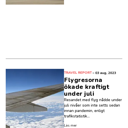
TRAVEL REPORT
–
03 aug, 2023
Flygresorna
ökade kraftigt
under juli
Resandet med flyg nådde under
juli nivåer som inte setts sedan
innan pandemin, enligt
trafikstatistik...
Läs mer