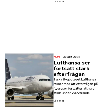
Läs mer
FLYG
–
30 okt, 2024
Lufthansa ser
fortsatt stark
efterfrågan
Tyska flygbolaget Lufthansa
räknar med att efterfrågan på
flygresor fortsätter att vara
stark under kvarvarande...
Läs mer