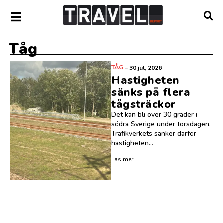
Tåg
TÅG
–
30 jul, 2026
Hastigheten
sänks på flera
tågsträckor
Det kan bli över 30 grader i
södra Sverige under torsdagen.
Trafikverkets sänker därför
hastigheten...
Läs mer