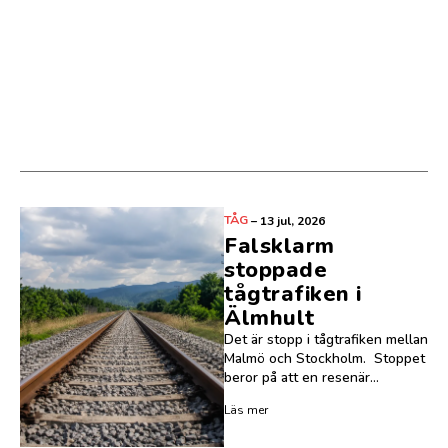
TÅG
–
13 jul, 2026
Falsklarm
stoppade
tågtrafiken i
Älmhult
Det är stopp i tågtrafiken mellan
Malmö och Stockholm. Stoppet
beror på att en resenär...
Läs mer