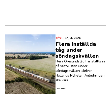
TÅG
–
27 jul, 2026
Flera inställda
tåg under
söndagskvällen
Flera Öresundståg har ställts in
på västkusten under
söndagskvällen, skriver
Hallands Nyheter. Anledningen
ska vara...
Läs mer