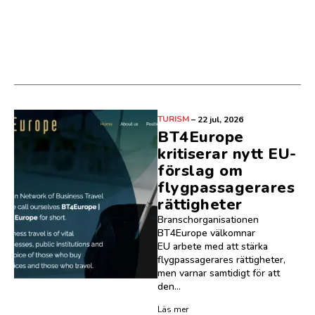
TURISM
–
22 jul, 2026
BT4Europe
kritiserar nytt EU-
förslag om
flygpassagerares
rättigheter
Branschorganisationen
BT4Europe välkomnar
EU arbete med att stärka
flygpassagerares rättigheter,
men varnar samtidigt för att
den...
Läs mer