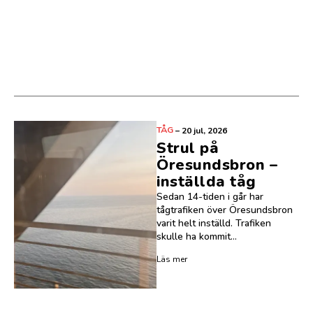
TÅG
–
20 jul, 2026
Strul på
Öresundsbron –
inställda tåg
Sedan 14-tiden i går har
tågtrafiken över Öresundsbron
varit helt inställd. Trafiken
skulle ha kommit...
Läs mer