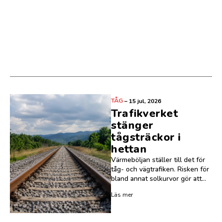
TÅG
–
15 jul, 2026
Trafikverket
stänger
tågsträckor i
hettan
Värmeböljan ställer till det för
tåg- och vägtrafiken. Risken för
bland annat solkurvor gör att...
Läs mer