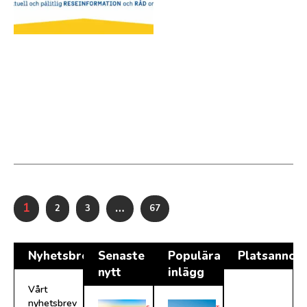
1
…
2
3
67
Nyhetsbrev
Senaste
Populära
Platsannon
nytt
inlägg
Vårt
nyhetsbrev