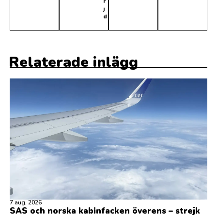
r
j
d
Relaterade inlägg
7 aug, 2026
SAS och norska kabinfacken överens – strejk