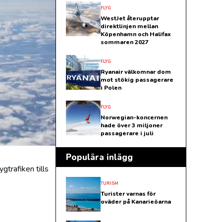
FLYG
WestJet återupptar
direktlinjen mellan
Köpenhamn och Halifax
sommaren 2027
FLYG
Ryanair välkomnar dom
mot stökig passagerare
i Polen
FLYG
Norwegian-koncernen
hade över 3 miljoner
passagerare i juli
Populära inlägg
trafiken tills
TURISM
Turister varnas för
oväder på Kanarieöarna