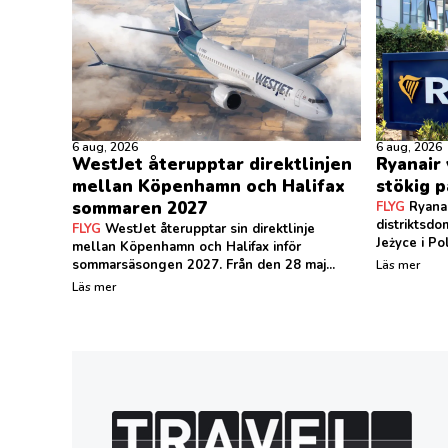
6 aug, 2026
6 aug, 2026
WestJet återupptar direktlinjen
Ryanair
mellan Köpenhamn och Halifax
stökig p
sommaren 2027
FLYG
Ryanai
distriktsd
FLYG
WestJet återupptar sin direktlinje
Jeżyce i Po
mellan Köpenhamn och Halifax inför
sommarsäsongen 2027. Från den 28 maj...
Läs mer
Läs mer