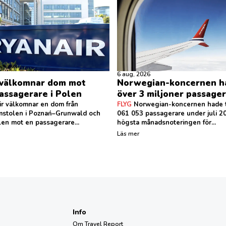
6 aug, 2026
 välkomnar dom mot
Norwegian-koncernen h
assagerare i Polen
över 3 miljoner passagera
r välkomnar en dom från
FLYG
Norwegian-koncernen hade t
omstolen i Poznań–Grunwald och
061 053 passagerare under juli 2
len mot en passagerare...
högsta månadsnoteringen för...
Läs mer
Info
Om Travel Report