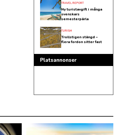
TRAVEL REPORT
Ny turistavgift i många
svenskars
semesterpärla
TURISM
Trollstigen stängd –
flera fordon sitter fast
Platsannonser