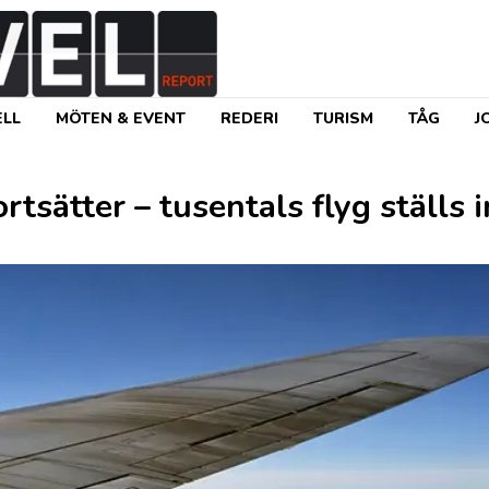
LL
MÖTEN & EVENT
REDERI
TURISM
TÅG
J
tsätter – tusentals flyg ställs i