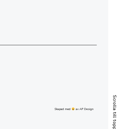
Scrolla till toppen
Skapad med
av AP Design