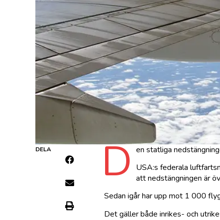
D
en statliga nedstängninge
DELA
USA:s federala luftfarts
att nedstängningen är öv
Sedan igår har upp mot 1 000 flyg
Det gäller både inrikes- och utrike