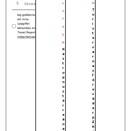
L
M
Skicka
T
A
u
Jag godkänner
r
att mina
T
i
uppgifter
S
behandlas enligt
s
Travel Reports
t
E
integritetspolicy
.
e
r
R
v
K
a
a
r
s
n
t
a
r
s
u
f
p
ö
n
r
u
o
s
v
t
ä
ö
d
r
e
r
r
e
p
ä
å
n
K
a