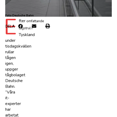
E
Foto:Deutsche Bahn
fter
omfattande
DELA
i
tågstrul
Tyskland
under
tisdagskvällen
rullar
tågen
igen,
uppger
tågbolaget
Deutsche
Bahn.
”Våra
it-
experter
har
arbetat