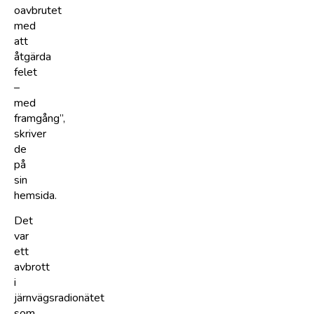
oavbrutet
med
att
åtgärda
felet
–
med
framgång”,
skriver
de
på
sin
hemsida.
Det
var
ett
avbrott
i
järnvägsradionätet
som