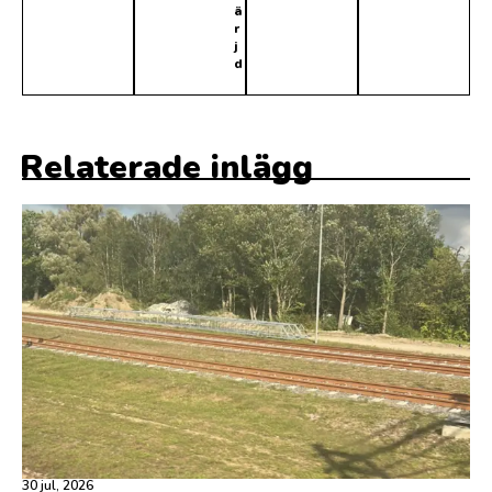
ä
r
j
d
Relaterade inlägg
30 jul, 2026