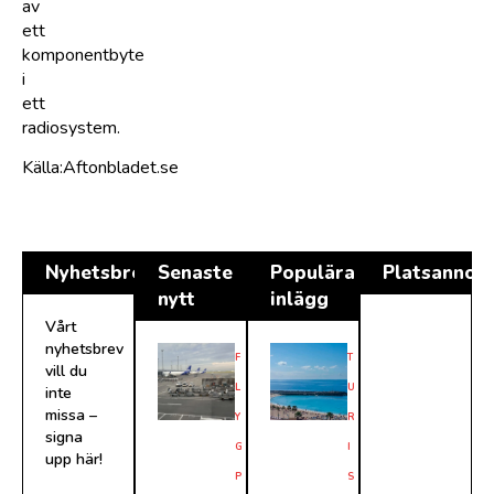
av
ett
komponentbyte
i
ett
radiosystem.
Källa:Aftonbladet.se
Nyhetsbrev
Senaste
Populära
Platsannon
nytt
inlägg
Vårt
nyhetsbrev
F
T
vill du
L
U
inte
missa –
Y
R
signa
G
I
upp här!
P
S