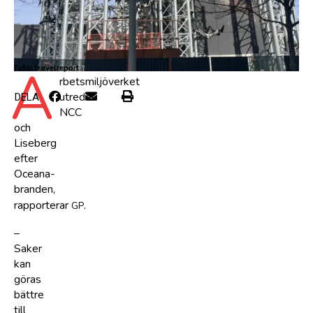
A
Foto: travelreport
rbetsmiljöverket
utreder
DELA
NCC
och
Liseberg
efter
Oceana-
branden,
rapporterar
.
GP
–
Saker
kan
göras
bättre
till