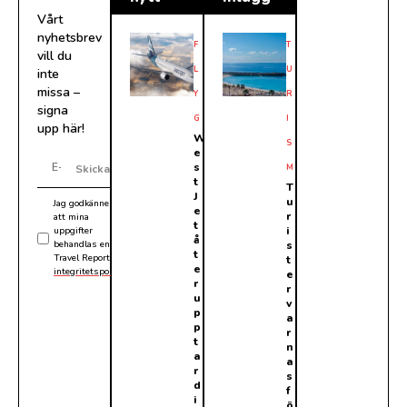
Vårt
nyhetsbrev
F
T
vill du
L
U
inte
missa –
Y
R
signa
G
I
upp här!
W
S
e
s
M
Skicka
t
T
J
u
Jag godkänner
e
r
att mina
t
i
uppgifter
å
behandlas enligt
s
t
Travel Reports
t
e
integritetspolicy
.
e
r
r
u
v
p
a
p
r
t
n
a
a
r
s
d
f
i
ö