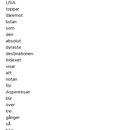
USA
toppar
däremot
listan
som
den
absolut
dyraste
destinationen.
Indexet
visar
att
notan
för
Aspenresan
blir
över
tre
gånger
så