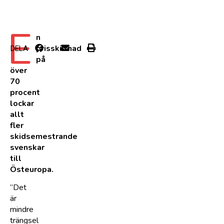
E
n
prisskillnad
DELA
på
över
70
procent
lockar
allt
fler
skidsemestrande
svenskar
till
Östeuropa.
”Det
är
mindre
trängsel