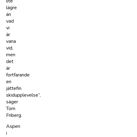
lite
lägre
än
vad
vi
är
vana
vid,
men
det
är
fortfarande
en
jättefin
skidupplevelse”,
säger
Tom
Friberg.
Aspen
i