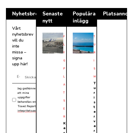
Nyhetsbrev
Senaste
Populära
Platsannon
nytt
inlägg
Vårt
nyhetsbrev
F
T
vill du
L
U
inte
missa –
Y
R
signa
G
I
upp här!
P
S
L
M
Skicka
T
A
u
Jag godkänner
r
att mina
T
i
uppgifter
S
behandlas enligt
s
Travel Reports
t
E
integritetspolicy
.
e
r
R
v
K
a
a
r
s