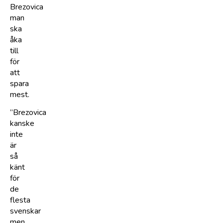
Brezovica
man
ska
åka
till
för
att
spara
mest.
”Brezovica
kanske
inte
är
så
känt
för
de
flesta
svenskar
men