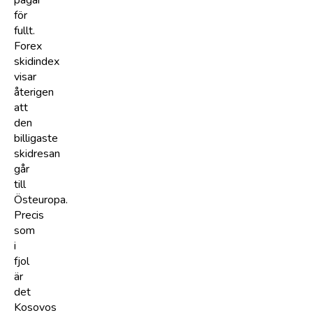
för
fullt.
Forex
skidindex
visar
återigen
att
den
billigaste
skidresan
går
till
Östeuropa.
Precis
som
i
fjol
är
det
Kosovos