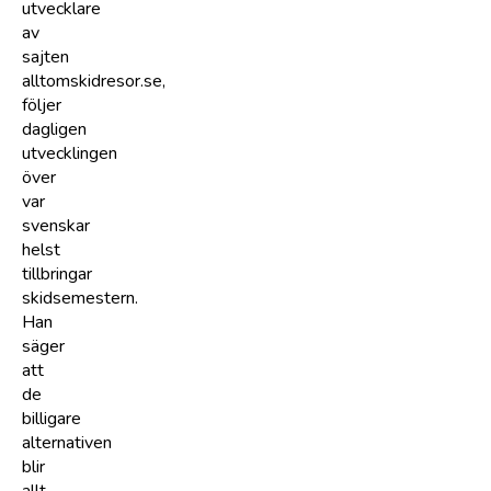
utvecklare
av
sajten
alltomskidresor.se,
följer
dagligen
utvecklingen
över
var
svenskar
helst
tillbringar
skidsemestern.
Han
säger
att
de
billigare
alternativen
blir
allt