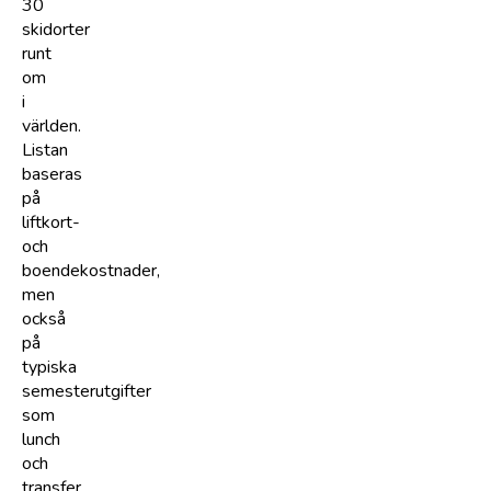
30
skidorter
runt
om
i
världen.
Listan
baseras
på
liftkort-
och
boendekostnader,
men
också
på
typiska
semesterutgifter
som
lunch
och
transfer.