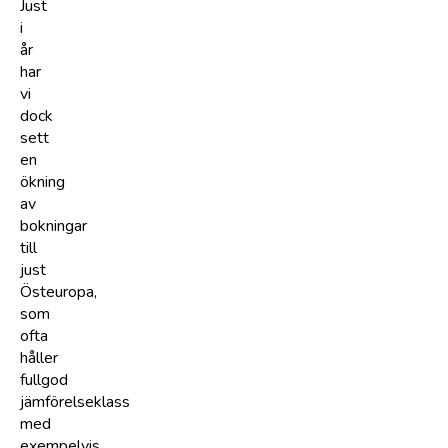
Just
i
år
har
vi
dock
sett
en
ökning
av
bokningar
till
just
Östeuropa,
som
ofta
håller
fullgod
jämförelseklass
med
exempelvis