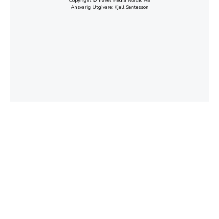
Copyright © Travel Media Nordic AB
Ansvarig Utgivare: Kjell Santesson