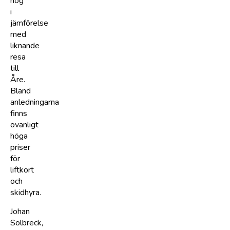
hög
i
jämförelse
med
liknande
resa
till
Åre.
Bland
anledningarna
finns
ovanligt
höga
priser
för
liftkort
och
skidhyra.
Johan
Solbreck,