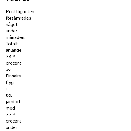
Punktligheten
försämrades
något
under
månaden.
Totalt
anlände
74,8
procent
av
Finnairs
flyg
i
tid,
jämfört
med
77,8
procent
under