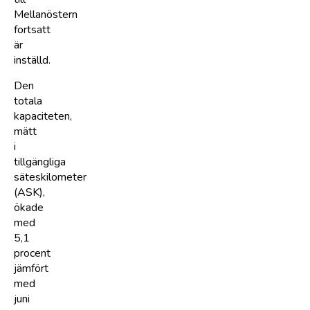
Mellanöstern
fortsatt
är
inställd.
Den
totala
kapaciteten,
mätt
i
tillgängliga
säteskilometer
(ASK),
ökade
med
5,1
procent
jämfört
med
juni