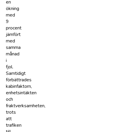
en
ökning
med
9
procent
jämfört
med
samma
månad
i
fjol.
Samtidigt
förbättrades
kabinfaktorn,
enhetsintäkten
och
fraktverksamheten,
trots
att
trafiken
till