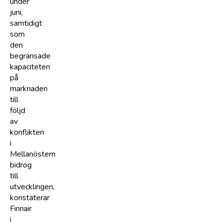
under
juni,
samtidigt
som
den
begränsade
kapaciteten
på
marknaden
till
följd
av
konflikten
i
Mellanöstern
bidrog
till
utvecklingen,
konstaterar
Finnair
i