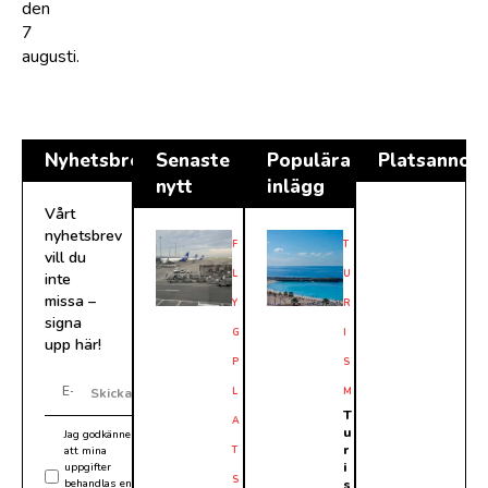
den
7
augusti.
Nyhetsbrev
Senaste
Populära
Platsannon
nytt
inlägg
Vårt
nyhetsbrev
F
T
vill du
L
U
inte
missa –
Y
R
signa
G
I
upp här!
P
S
L
M
Skicka
T
A
u
Jag godkänner
r
att mina
T
i
uppgifter
S
behandlas enligt
s