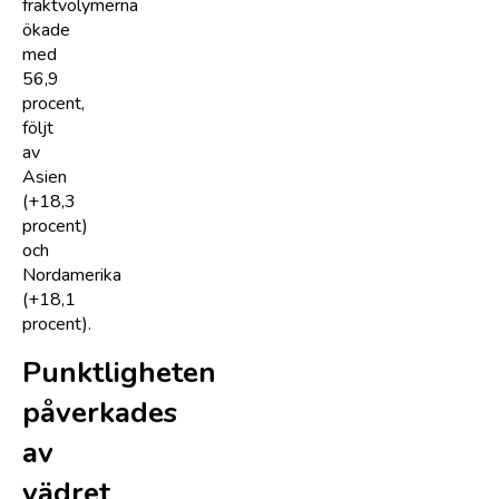
fraktvolymerna
ökade
med
56,9
procent,
följt
av
Asien
(+18,3
procent)
och
Nordamerika
(+18,1
procent).
Punktligheten
påverkades
av
vädret