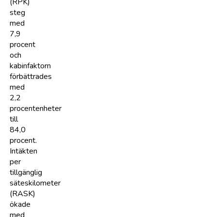
(RPK)
steg
med
7,9
procent
och
kabinfaktorn
förbättrades
med
2,2
procentenheter
till
84,0
procent.
Intäkten
per
tillgänglig
säteskilometer
(RASK)
ökade
med