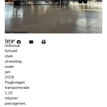
Foto: Travelreport
Finnair
DELA
redovisar
fortsatt
stark
utveckling
under
juni
2026.
Flygbolaget
transporterade
1,19
miljoner
passagerare,