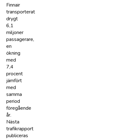
Finnair
transporterat
drygt
6,1
miljoner
passagerare,
en
ökning
med
7,4
procent
jämfört
med
samma
period
föregående
år.
Nästa
trafikrapport
publiceras