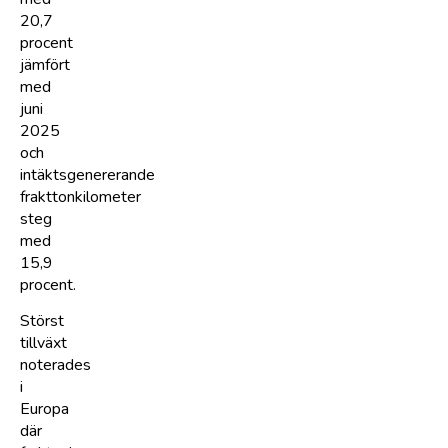
20,7
procent
jämfört
med
juni
2025
och
intäktsgenererande
frakttonkilometer
steg
med
15,9
procent.
Störst
tillväxt
noterades
i
Europa
där