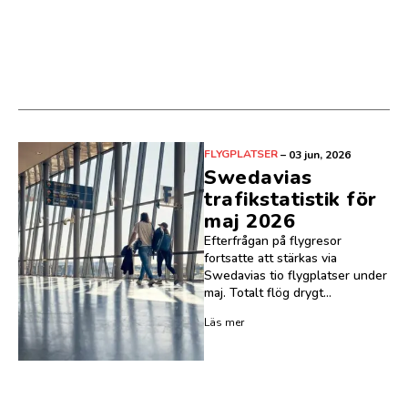
FLYGPLATSER
–
03 jun, 2026
Swedavias
trafikstatistik för
maj 2026
Efterfrågan på flygresor
fortsatte att stärkas via
Swedavias tio flygplatser under
maj. Totalt flög drygt...
Läs mer