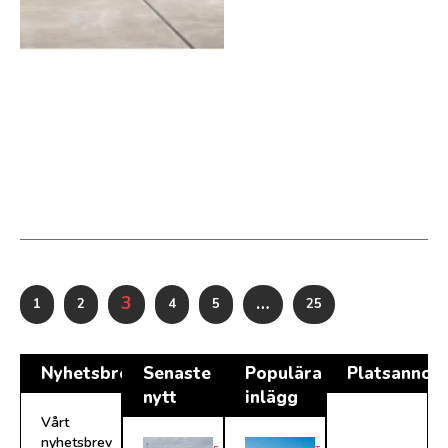
3
…
1
2
4
5
25
Nyhetsbrev
Senaste
Populära
Platsannon
nytt
inlägg
Vårt
nyhetsbrev