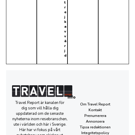
t
r
e
j
k
a
v
v
ä
r
j
d
Info
Travel Report är kanalen för
Om Travel Report
dig som vill hålla dig
Kontakt
uppdaterad om de senaste
Prenumerera
nyheterna inom resebranschen,
Annonsera
ute i världen och här i Sverige.
Tipsa redaktionen
Här har vi fokus på vårt
Integritetspolicy