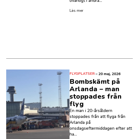
ovanligt i andra...
Läs mer
FLYGPLATSER
–
20 maj, 2026
Bombskämt på
Arlanda – man
stoppades från
flyg
En man i 20-årsåldern
stoppades från att flyga från
Arlanda på
onsdagseftermiddagen efter att
ha...