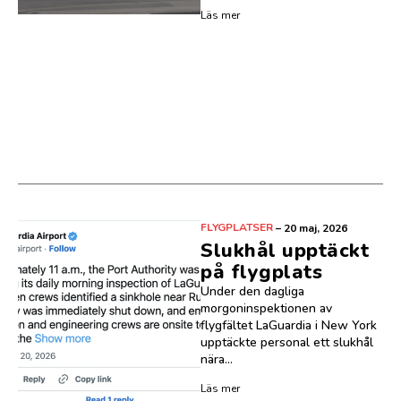
Läs mer
FLYGPLATSER
–
20 maj, 2026
Slukhål upptäckt
på flygplats
Under den dagliga
morgoninspektionen av
flygfältet LaGuardia i New York
upptäckte personal ett slukhål
nära...
Läs mer