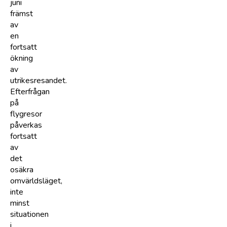
juni
främst
av
en
fortsatt
ökning
av
utrikesresandet.
Efterfrågan
på
flygresor
påverkas
fortsatt
av
det
osäkra
omvärldsläget,
inte
minst
situationen
i