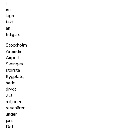
i
en
lägre
takt
än
tidigare.
Stockholm
Arlanda
Airport,
Sveriges
största
flygplats,
hade
drygt
2,3
miljoner
resenärer
under
juni.
Det