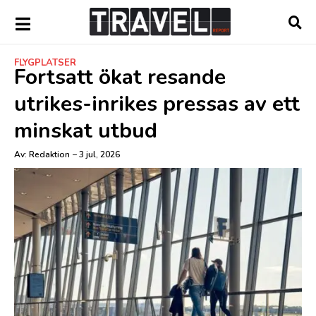
FLYGPLATSER
Fortsatt ökat resande
utrikes-inrikes pressas av ett
minskat utbud
Av:
Redaktion
–
3 jul, 2026