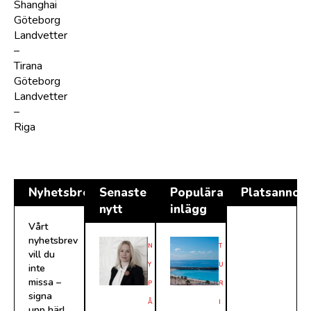
Shanghai
Göteborg
Landvetter
–
Tirana
Göteborg
Landvetter
–
Riga
Nyhetsbrev
Senaste
Populära
Platsannon
nytt
inlägg
Vårt
nyhetsbrev
N
T
vill du
Y
U
inte
missa –
P
R
signa
Å
I
upp här!