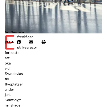
E
Foto:Swedavia
fterfrågan
på
DELA
utrikesresor
fortsatte
att
öka
vid
Swedavias
tio
flygplatser
under
juni.
Samtidigt
minskade