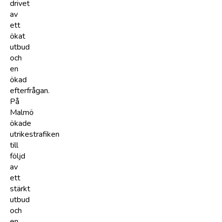
drivet
av
ett
ökat
utbud
och
en
ökad
efterfrågan.
På
Malmö
ökade
utrikestrafiken
till
följd
av
ett
stärkt
utbud
och
en