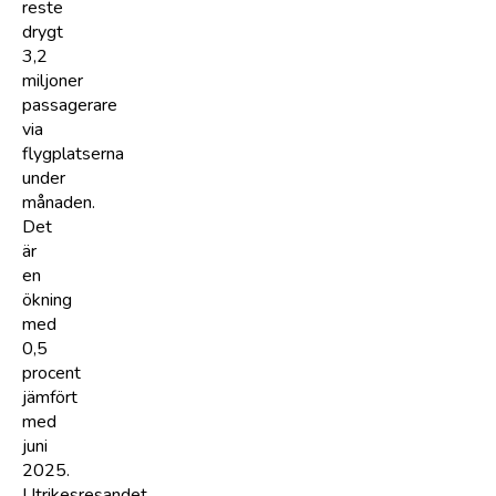
reste
drygt
3,2
miljoner
passagerare
via
flygplatserna
under
månaden.
Det
är
en
ökning
med
0,5
procent
jämfört
med
juni
2025.
Utrikesresandet