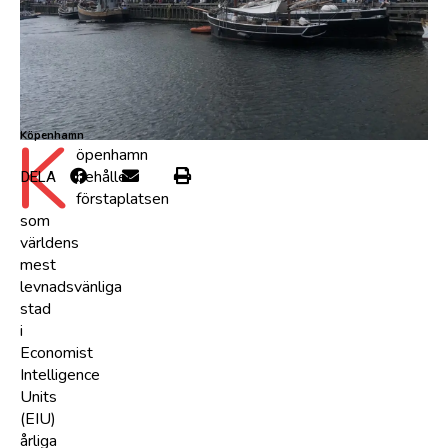
K
Köpenhamn
öpenhamn
behåller
DELA
förstaplatsen
som
världens
mest
levnadsvänliga
stad
i
Economist
Intelligence
Units
(EIU)
årliga