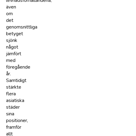
levnadsförhållandena,
även
om
det
genomsnittliga
betyget
sjönk
något
jämfört
med
föregående
år.
Samtidigt
stärkte
flera
asiatiska
städer
sina
positioner,
framför
allt