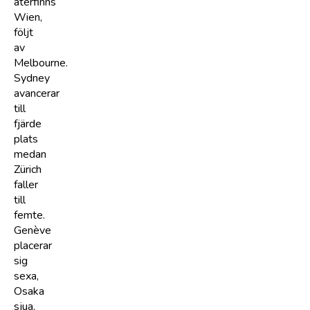
återfinns
Wien,
följt
av
Melbourne.
Sydney
avancerar
till
fjärde
plats
medan
Zürich
faller
till
femte.
Genève
placerar
sig
sexa,
Osaka
sjua,