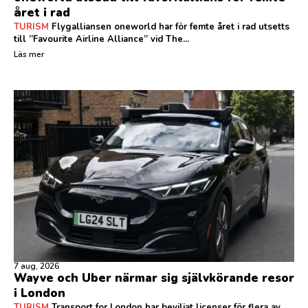
året i rad
TURISM
Flygalliansen oneworld har för femte året i rad utsetts
till ”Favourite Airline Alliance” vid The...
Läs mer
7 aug, 2026
Wayve och Uber närmar sig självkörande resor
i London
TURISM
Transport for London har beviljat licenser för flera av