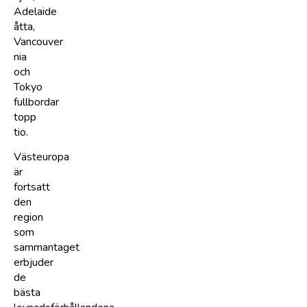
Adelaide
åtta,
Vancouver
nia
och
Tokyo
fullbordar
topp
tio.
Västeuropa
är
fortsatt
den
region
som
sammantaget
erbjuder
de
bästa