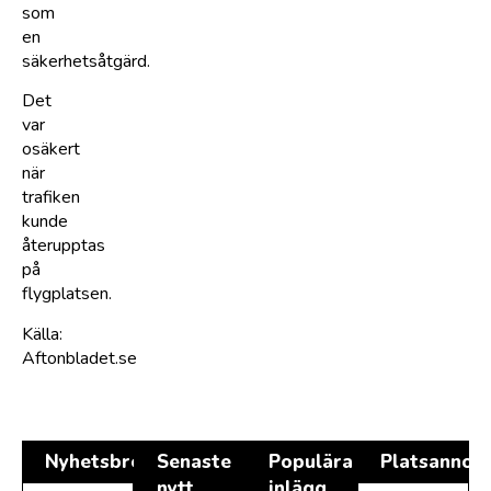
som
en
säkerhetsåtgärd.
Det
var
osäkert
när
trafiken
kunde
återupptas
på
flygplatsen.
Källa:
Aftonbladet.se
Nyhetsbrev
Senaste
Populära
Platsannon
nytt
inlägg