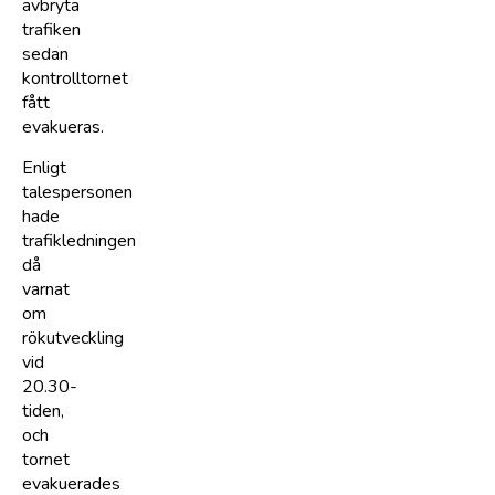
avbryta
trafiken
sedan
kontrolltornet
fått
evakueras.
Enligt
talespersonen
hade
trafikledningen
då
varnat
om
rökutveckling
vid
20.30-
tiden,
och
tornet
evakuerades