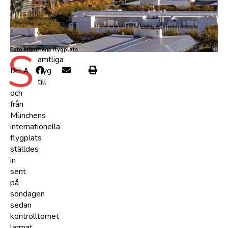
S
Foto.Münchens flygplats
amtliga
flyg
DELA
till
och
från
Münchens
internationella
flygplats
ställdes
in
sent
på
söndagen
sedan
kontrolltornet
larmat