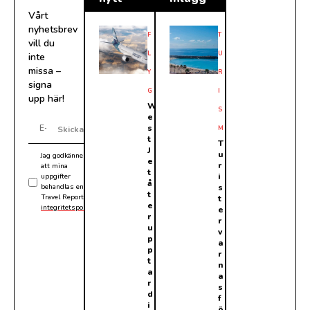
Vårt
nyhetsbrev
F
T
vill du
L
U
inte
missa –
Y
R
signa
G
I
upp här!
W
S
e
s
M
Skicka
t
T
J
u
Jag godkänner
e
r
att mina
t
i
uppgifter
å
behandlas enligt
s
t
Travel Reports
t
e
integritetspolicy
.
e
r
r
u
v
p
a
p
r
t
n
a
a
r
s
d
f
i
ö