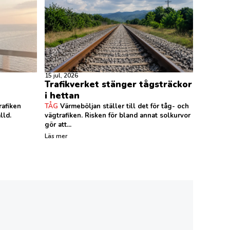
15 jul, 2026
Trafikverket stänger tågsträckor
i hettan
rafiken
TÅG
Värmeböljan ställer till det för tåg- och
lld.
vägtrafiken. Risken för bland annat solkurvor
gör att...
Läs mer