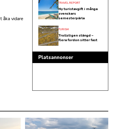
TRAVEL REPORT
Ny turistavgift i många
svenskars
t åka vidare
semesterpärla
TURISM
Trollstigen stängd –
flera fordon sitter fast
Platsannonser