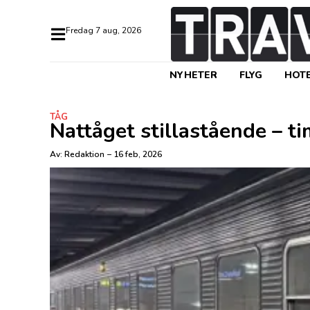
fredag 7 aug, 2026
NYHETER
FLYG
HOTE
TÅG
Nattåget stillastående – t
Av:
Redaktion
–
16 feb, 2026