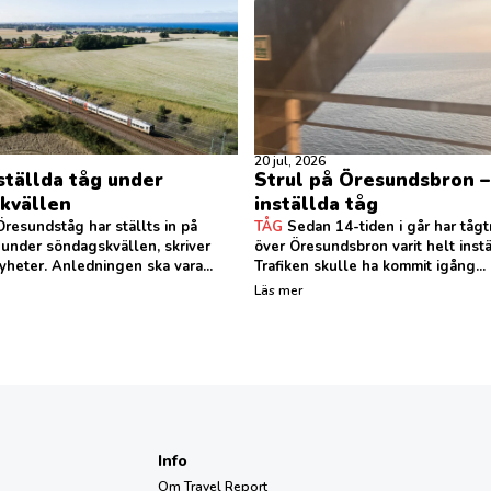
20 jul, 2026
ställda tåg under
Strul på Öresundsbron –
kvällen
inställda tåg
resundståg har ställts in på
TÅG
Sedan 14-tiden i går har tågt
 under söndagskvällen, skriver
över Öresundsbron varit helt instä
heter. Anledningen ska vara...
Trafiken skulle ha kommit igång...
Läs mer
Info
Om Travel Report