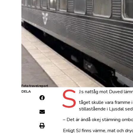
S
Foto:travelreport
J:s nattåg mot Duved lämn
DELA
tåget skulle vara framme 
stillastående i Ljusdal se
– Det är ändå okej stämning ombo
Enligt SJ finns värme, mat och dry