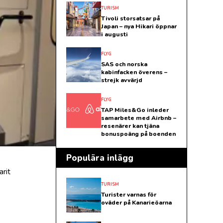
TURISM
Tivoli storsatsar på
Japan – nya Hikari öppnar
i augusti
FLYG
SAS och norska
kabinfacken överens –
strejk avvärjd
FLYG
TAP Miles&Go inleder
samarbete med Airbnb –
resenärer kan tjäna
bonuspoäng på boenden
Populära inlägg
arit
TURISM
Turister varnas för
oväder på Kanarieöarna