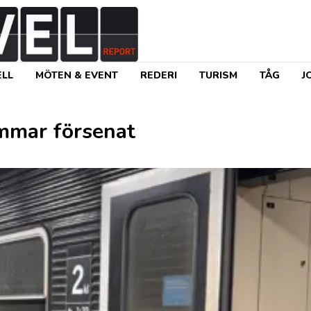
LL
MÖTEN & EVENT
REDERI
TURISM
TÅG
J
immar försenat