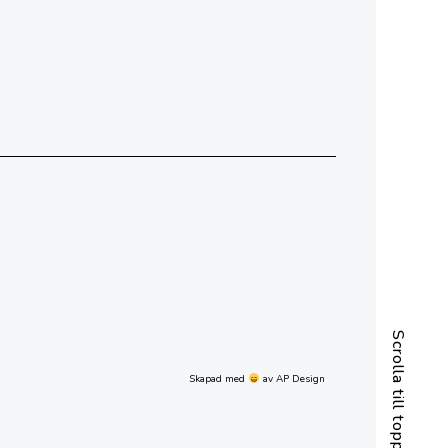
Scrolla till toppen
Skapad med
av AP Design