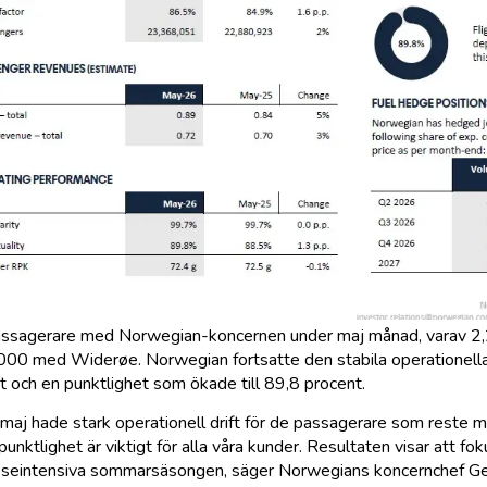
 passagerare med Norwegian-koncernen under maj månad, varav 2,
0 med Widerøe. Norwegian fortsatte den stabila operationella
t och en punktlighet som ökade till 89,8 procent.
n maj hade stark operationell drift för de passagerare som reste
nktlighet är viktigt för alla våra kunder. Resultaten visar att fok
en reseintensiva sommarsäsongen, säger Norwegians koncernchef Ge