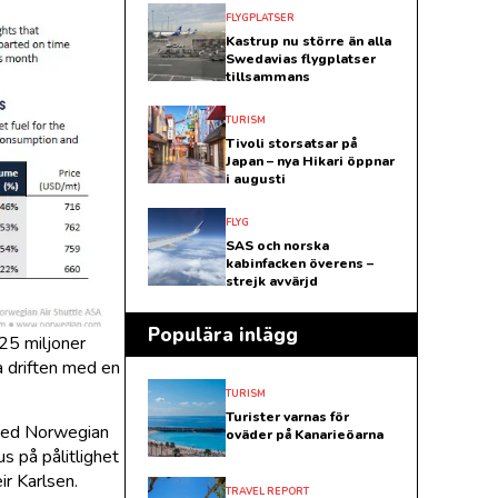
FLYGPLATSER
Kastrup nu större än alla
Swedavias flygplatser
tillsammans
TURISM
Tivoli storsatsar på
Japan – nya Hikari öppnar
i augusti
FLYG
SAS och norska
kabinfacken överens –
strejk avvärjd
Populära inlägg
25 miljoner
 driften med en
TURISM
Turister varnas för
 med Norwegian
oväder på Kanarieöarna
us på pålitlighet
ir Karlsen.
TRAVEL REPORT