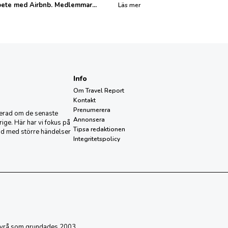
bete med Airbnb. Medlemmar...
Läs mer
Info
Om Travel Report
Kontakt
Prenumerera
aterad om de senaste
Annonsera
ige. Här har vi fokus på
Tipsa redaktionen
nd med större händelser
Integritetspolicy
sbyrå som grundades 2003.