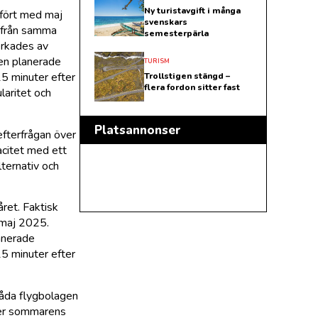
Ny turistavgift i många
mfört med maj
svenskars
t från samma
semesterpärla
erkades av
len planerade
TURISM
5 minuter efter
Trollstigen stängd –
flera fordon sitter fast
laritet och
Platsannonser
efterfrågan över
pacitet med ett
lternativ och
ret. Faktisk
 maj 2025.
lanerade
5 minuter efter
Båda flygbolagen
nder sommarens