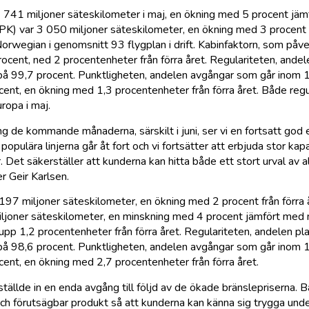
 741 miljoner säteskilometer i maj, en ökning med 5 procent jä
RPK) var 3 050 miljoner säteskilometer, en ökning med 3 procen
Norwegian i genomsnitt 93 flygplan i drift. Kabinfaktorn, som påv
rocent, ned 2 procentenheter från förra året. Regulariteten, ande
på 99,7 procent. Punktligheten, andelen avgångar som går inom 1
rocent, en ökning med 1,3 procentenheter från förra året. Både regu
ropa i maj.
g de kommande månaderna, särskilt i juni, ser vi en fortsatt god 
opulära linjerna går åt fort och vi fortsätter att erbjuda stor ka
 Det säkerställer att kunderna kan hitta både ett stort urval av a
er Geir Karlsen.
97 miljoner säteskilometer, en ökning med 2 procent från förra å
iljoner säteskilometer, en minskning med 4 procent jämfört med
upp 1,2 procentenheter från förra året. Regulariteten, andelen p
på 98,6 procent. Punktligheten, andelen avgångar som går inom 1
ocent, en ökning med 2,7 procentenheter från förra året.
ällde in en enda avgång till följd av de ökade bränslepriserna. 
ig och förutsägbar produkt så att kunderna kan känna sig trygga u