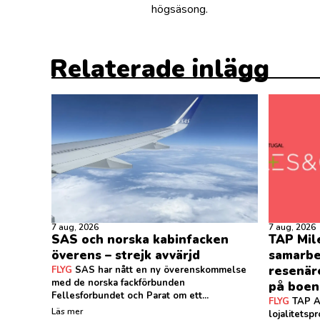
högsäsong.
Relaterade inlägg
7 aug, 2026
7 aug, 2026
SAS och norska kabinfacken
TAP Mil
överens – strejk avvärjd
samarbe
resenär
FLYG
SAS har nått en ny överenskommelse
med de norska fackförbunden
på boe
Fellesforbundet och Parat om ett...
FLYG
TAP Ai
Läs mer
lojalitets