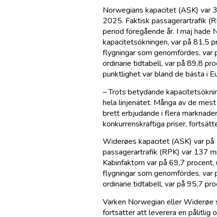
Norwegians kapacitet (ASK) var 3
2025. Faktisk passagerartrafik (
period föregående år. I maj hade 
kapacitetsökningen, var på 81,5 p
flygningar som genomfördes, var 
ordinarie tidtabell, var på 89,8 p
punktlighet var bland de bästa i Eu
– Trots betydande kapacitetsöknin
hela linjenätet. Många av de mest p
brett erbjudande i flera marknader.
konkurrenskraftiga priser, fortsätt
Widerøes kapacitet (ASK) var på 1
passagerartrafik (RPK) var 137 m
Kabinfaktorn var på 69,7 procent, 
flygningar som genomfördes, var 
ordinarie tidtabell, var på 95,7 pr
Varken Norwegian eller Widerøe st
fortsätter att leverera en pålitl