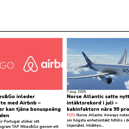
7 aug, 2026
es&Go inleder
Norse Atlantic satte nyt
te med Airbnb –
intäktsrekord i juli –
er kan tjäna bonuspoäng
kabinfaktorn nära 99 pr
nden
FLYG
Norse Atlantic Airways notera
sin högsta enhetsintäkt hittills i 
r Portugal utökar sitt
linjenätet. Intäkten...
program TAP Miles&Go genom ett