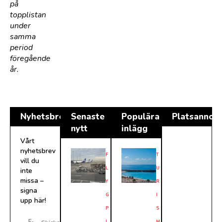
på
topplistan
under
samma
period
föregående
år.
Nyhetsbrev
Senaste
Populära
Platsannon
nytt
inlägg
Vårt
nyhetsbrev
F
T
vill du
L
U
inte
missa –
Y
R
signa
G
I
upp här!
P
S
L
M