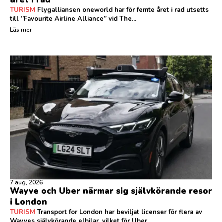
TURISM
Flygalliansen oneworld har för femte året i rad utsetts
till ”Favourite Airline Alliance” vid The...
Läs mer
7 aug, 2026
Wayve och Uber närmar sig självkörande resor
i London
TURISM
Transport for London har beviljat licenser för flera av
Wayves självkörande elbilar, vilket för Uber...