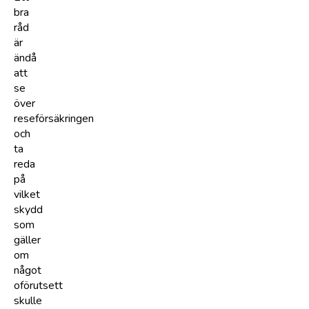
bra
råd
är
ändå
att
se
över
reseförsäkringen
och
ta
reda
på
vilket
skydd
som
gäller
om
något
oförutsett
skulle