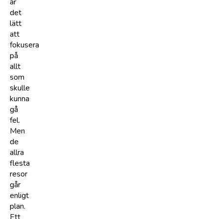
är
det
lätt
att
fokusera
på
allt
som
skulle
kunna
gå
fel.
Men
de
allra
flesta
resor
går
enligt
plan.
Ett