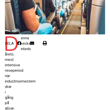
D
Foto:Ticket
enna
vecka
DELA
inleds
årets
mest
intensiva
reseperiod
när
industrisemestern
drar
i
gång
på
allvar.