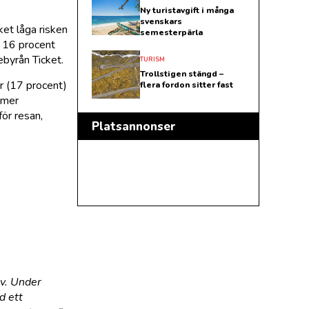
Ny turistavgift i många
svenskars
ket låga risken
semesterpärla
l 16 procent
byrån Ticket.
TURISM
Trollstigen stängd –
r (17 procent)
flera fordon sitter fast
r mer
för resan,
Platsannonser
v. Under
d ett