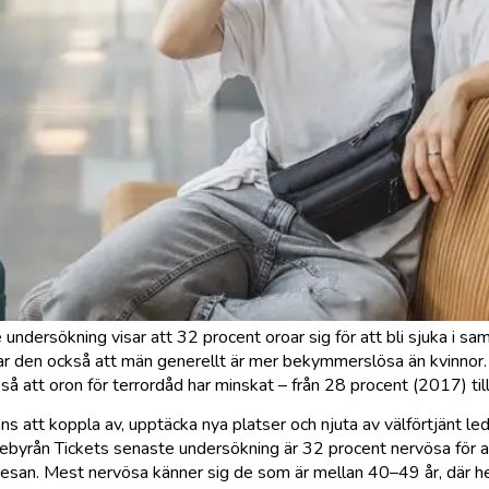
undersökning visar att 32 procent oroar sig för att bli sjuka i 
ar den också att män generellt är mer bekymmerslösa än kvinnor.
å att oron för terrordåd har minskat – från 28 procent (2017) til
s att koppla av, upptäcka nya platser och njuta av välförtjänt led
resebyrån Tickets senaste undersökning är 32 procent nervösa för at
sresan. Mest nervösa känner sig de som är mellan 40–49 år, där h