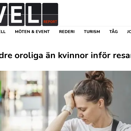
LL
MÖTEN & EVENT
REDERI
TURISM
TÅG
J
re oroliga än kvinnor inför res