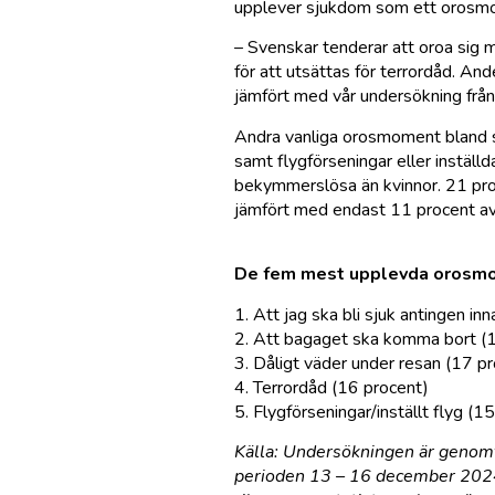
upplever sjukdom som ett orosmo
– Svenskar tenderar att oroa sig m
för att utsättas för terrordåd. An
jämfört med vår undersökning frå
Andra vanliga orosmoment bland sv
samt flygförseningar eller inställ
bekymmerslösa än kvinnor. 21 proce
jämfört med endast 11 procent av
De fem mest upplevda orosmo
1. Att jag ska bli sjuk antingen in
2. Att bagaget ska komma bort (
3. Dåligt väder under resan (17 p
4. Terrordåd (16 procent)
5. Flygförseningar/inställt flyg (1
Källa: Undersökningen är genom
perioden 13 – 16 december 2024