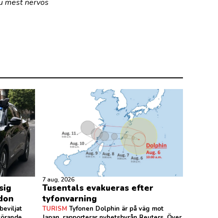
du mest nervös
7 aug, 2026
sig
Tusentals evakueras efter
ndon
tyfonvarning
eviljat
TURISM
Tyfonen Dolphin är på väg mot
körande
Japan, rapporterar nyhetsbyrån Reuters. Över