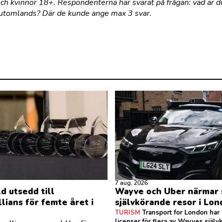
och kvinnor 18+. Respondenterna har svarat på frågan: vad är 
 utomlands? Där de kunde ange max 3 svar.
7 aug, 2026
d utsedd till
Wayve och Uber närmar 
llians för femte året i
självkörande resor i Lo
TURISM
Transport for London har b
licenser för flera av Wayves själv