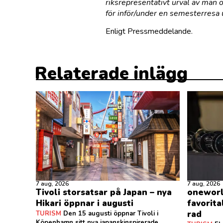
riksrepresentativt urval av män 
för inför/under en semesterresa
Enligt Pressmeddelande.
Relaterade inlägg
7 aug, 2026
7 aug, 2026
Tivoli storsatsar på Japan – nya
oneworl
Hikari öppnar i augusti
favorita
rad
TURISM
Den 15 augusti öppnar Tivoli i
Köpenhamn sitt nya japanskinspirerade