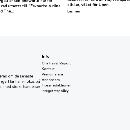
galliansen oneworld har för
elbilar, vilket för Uber...
 rad utsetts till ”Favourite Airline
d The...
Läs mer
Info
Om Travel Report
Kontakt
Prenumerera
aterad om de senaste
Annonsera
ige. Här har vi fokus på
Tipsa redaktionen
nd med större händelser
Integritetspolicy