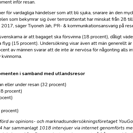
ment inför resan.
er för vardagliga händelser som att bli sjuka, snarare än den myc
delen som bekymrar sig över terrorattentat har minskat från 28 til
n 2017, säger Tiyoneh Jah, PR- & kommunikationsansvarig på rese
enskarna är att bagaget ska försvinna (18 procent), dåligt väde
da flyg (15 procent). Undersökning visar även att män generellt ä
nt av männen svarar att de inte är nervösa för någonting alls in
 kvinnorna.
menten i samband med utlandsresor
nan eller under resan (32 procent)
18 procent)
rocent)
5 procent)
förd av opinions- och marknadsundersökningsföretaget YouGo
 har sammanlagt 1018 intervjuer via internet genomförts me