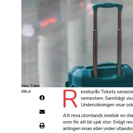
R
Foto: Ticket
esebyrån Tickets senaste 
DELA
semestern. Samtidigt vis
Undersökningen visar ocks
Att resa utomlands innebär en chan
oron för att bli sjuk stor. Enligt 
antingen innan eller under utland