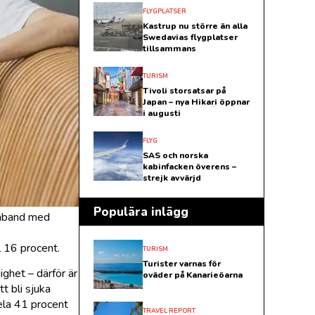
FLYGPLATSER
Kastrup nu större än alla
Swedavias flygplatser
tillsammans
TURISM
Tivoli storsatsar på
Japan – nya Hikari öppnar
i augusti
FLYG
SAS och norska
kabinfacken överens –
strejk avvärjd
Populära inlägg
samband med
l 16 procent.
TURISM
Turister varnas för
ighet – därför är
oväder på Kanarieöarna
t bli sjuka
ela 41 procent
TRAVEL REPORT