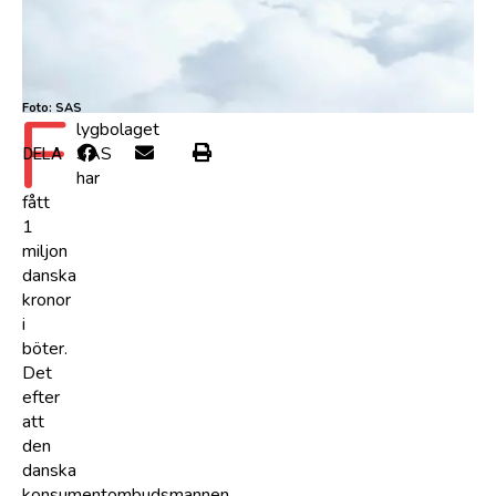
F
Foto: SAS
lygbolaget
SAS
DELA
har
fått
1
miljon
danska
kronor
i
böter.
Det
efter
att
den
danska
konsumentombudsmannen