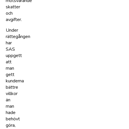
motsvarande
skatter
och
avgifter.
Under
rättegången
har
SAS
uppgett
att
man
gett
kunderna
bättre
villkor
än
man
hade
behövt
göra,