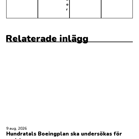
o
r
Relaterade inlägg
9 aug, 2026
Hundratals Boeingplan ska undersökas för