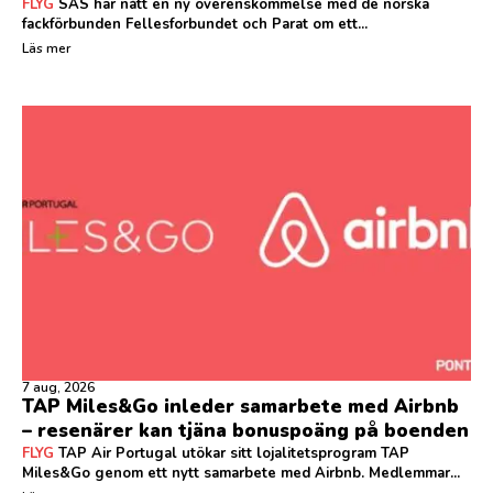
FLYG
SAS har nått en ny överenskommelse med de norska
fackförbunden Fellesforbundet och Parat om ett...
Läs mer
7 aug, 2026
TAP Miles&Go inleder samarbete med Airbnb
– resenärer kan tjäna bonuspoäng på boenden
FLYG
TAP Air Portugal utökar sitt lojalitetsprogram TAP
Miles&Go genom ett nytt samarbete med Airbnb. Medlemmar...