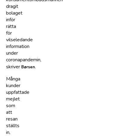
dragit
bolaget
inför
rätta
för
vilseledande
information
under
coronapandemin,
skriver
.
Børsen
Många
kunder
uppfattade
mejlet
som
att
resan
ställts
in,