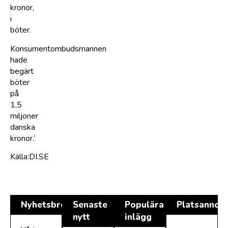
kronor,
i
böter.
Konsumentombudsmannen
hade
begärt
böter
på
1,5
miljoner
danska
kronor.’
Källa:DI.SE
Nyhetsbrev
Senaste
Populära
Platsannon
nytt
inlägg