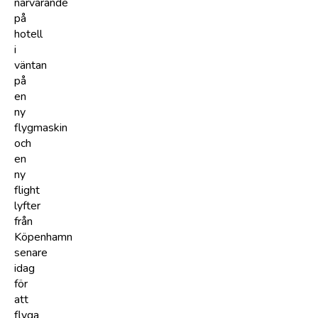
närvarande
på
hotell
i
väntan
på
en
ny
flygmaskin
och
en
ny
flight
lyfter
från
Köpenhamn
senare
idag
för
att
flyga