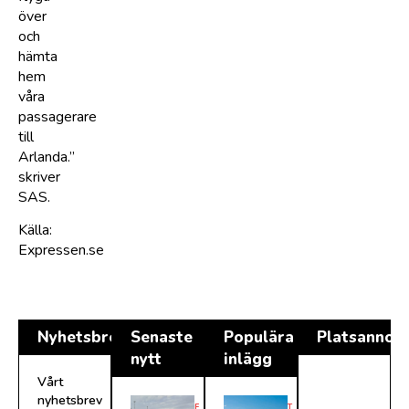
över
och
hämta
hem
våra
passagerare
till
Arlanda.”
skriver
SAS.
Källa:
Expressen.se
Nyhetsbrev
Senaste
Populära
Platsannon
nytt
inlägg
Vårt
nyhetsbrev
F
T