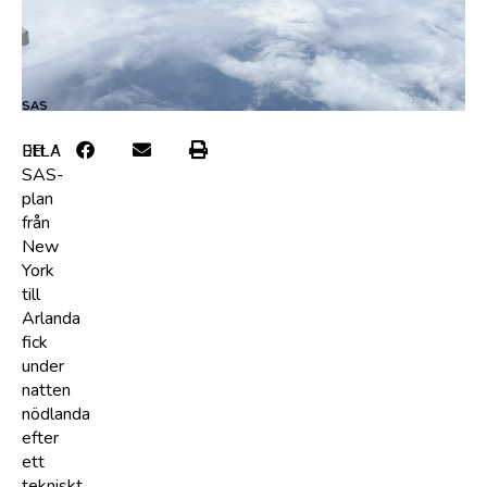
SAS
Ett
DELA
SAS-
plan
från
New
York
till
Arlanda
fick
under
natten
nödlanda
efter
ett
tekniskt