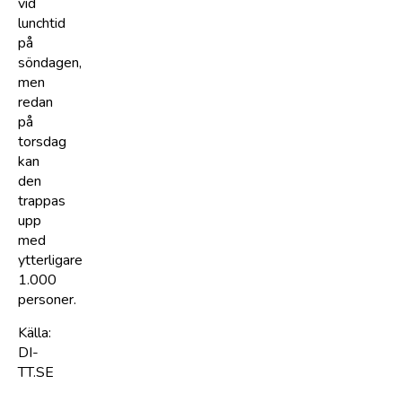
vid
lunchtid
på
söndagen,
men
redan
på
torsdag
kan
den
trappas
upp
med
ytterligare
1.000
personer.
Källa:
DI-
TT.SE