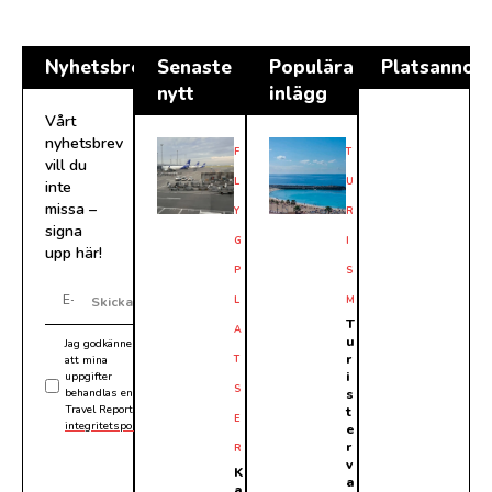
Nyhetsbrev
Senaste
Populära
Platsannon
nytt
inlägg
Vårt
nyhetsbrev
F
T
vill du
L
U
inte
missa –
Y
R
signa
G
I
upp här!
P
S
L
M
Skicka
T
A
u
Jag godkänner
r
att mina
T
i
uppgifter
S
behandlas enligt
s
Travel Reports
t
E
integritetspolicy
.
e
r
R
v
K
a
a