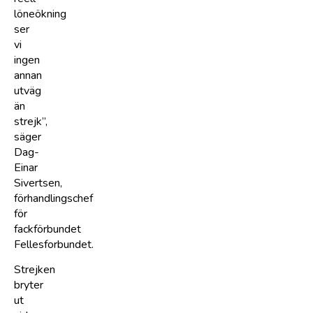
löneökning
ser
vi
ingen
annan
utväg
än
strejk”,
säger
Dag-
Einar
Sivertsen,
förhandlingschef
för
fackförbundet
Fellesforbundet.
Strejken
bryter
ut