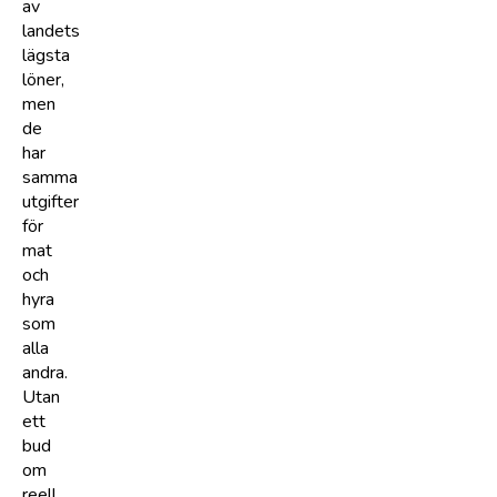
av
landets
lägsta
löner,
men
de
har
samma
utgifter
för
mat
och
hyra
som
alla
andra.
Utan
ett
bud
om
reell