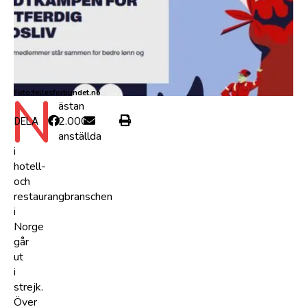
N
Foto:fellesforbundet.no
ästan
2.000
DELA
anställda
i
hotell-
och
restaurangbranschen
i
Norge
går
ut
i
strejk.
Över