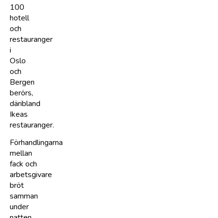
100
hotell
och
restauranger
i
Oslo
och
Bergen
berörs,
däribland
Ikeas
restauranger.
Förhandlingarna
mellan
fack och
arbetsgivare
bröt
samman
under
natten