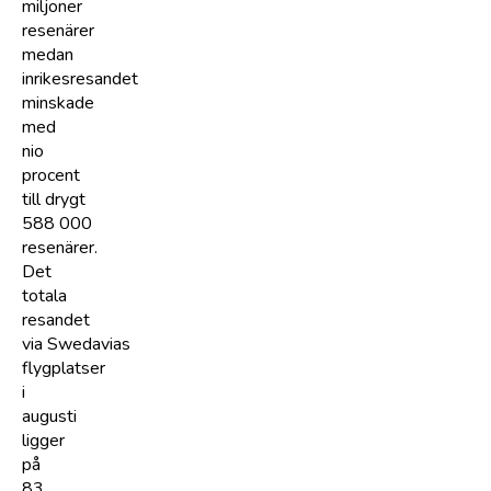
miljoner
resenärer
medan
inrikesresandet
minskade
med
nio
procent
till drygt
588 000
resenärer.
Det
totala
resandet
via Swedavias
flygplatser
i
augusti
ligger
på
83