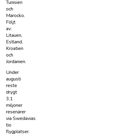
Tunisien
och
Marocko.
Följt
av:
Litauen,
Estland,
Kroatien
och
Jordanien.
Under
augusti
reste
drygt
3,1
miljoner
resenärer
via Swedavias
tio
flygplatser.