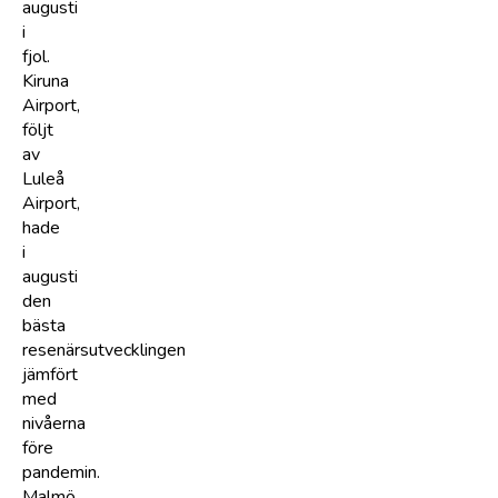
augusti
i
fjol.
Kiruna
Airport,
följt
av
Luleå
Airport,
hade
i
augusti
den
bästa
resenärsutvecklingen
jämfört
med
nivåerna
före
pandemin.
Malmö