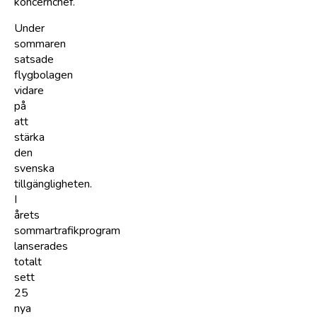
koncernchef.
Under
sommaren
satsade
flygbolagen
vidare
på
att
stärka
den
svenska
tillgängligheten.
I
årets
sommartrafikprogram
lanserades
totalt
sett
25
nya