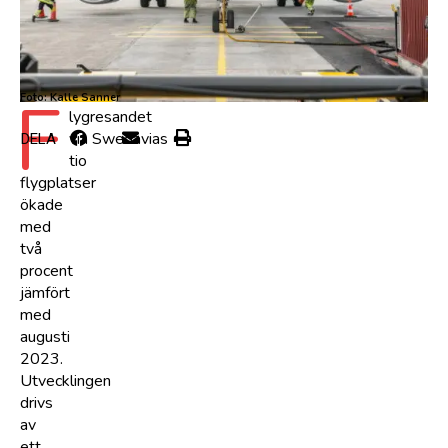
F
Foto: Kalle Sanner
lygresandet
via Swedavias
DELA
tio
flygplatser
ökade
med
två
procent
jämfört
med
augusti
2023.
Utvecklingen
drivs
av
ett