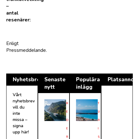
–
antal
resenärer:
Enligt
Pressmeddelande.
Nyhetsbrev
Senaste
Populära
Platsannon
nytt
inlägg
Vårt
nyhetsbrev
R
T
vill du
E
U
inte
missa –
D
R
signa
E
I
upp här!
R
S