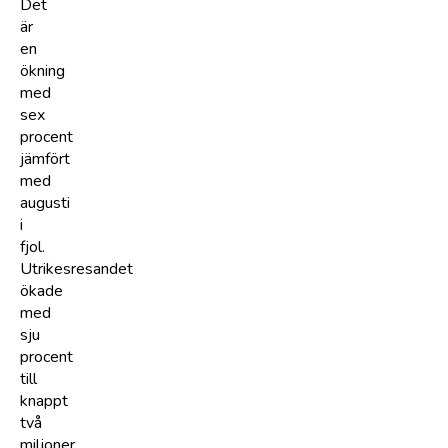
Det
är
en
ökning
med
sex
procent
jämfört
med
augusti
i
fjol.
Utrikesresandet
ökade
med
sju
procent
till
knappt
två
miljoner