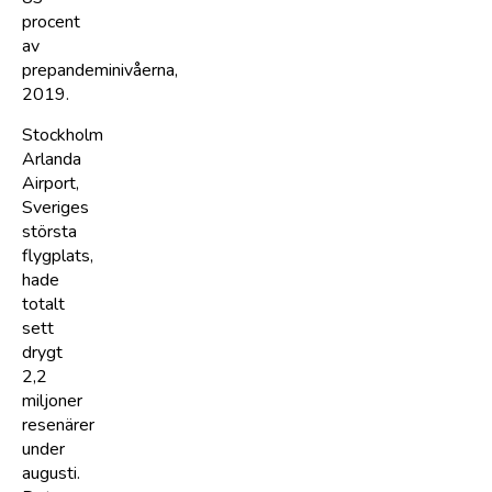
procent
av
prepandeminivåerna,
2019.
Stockholm
Arlanda
Airport,
Sveriges
största
flygplats,
hade
totalt
sett
drygt
2,2
miljoner
resenärer
under
augusti.