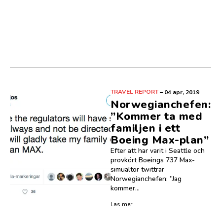
TRAVEL REPORT
–
04 apr, 2019
Norwegianchefen:
”Kommer ta med
familjen i ett
Boeing Max-plan”
Efter att har varit i Seattle och
provkört Boeings 737 Max-
simualtor twittrar
Norwegianchefen: ”Jag
kommer...
Läs mer