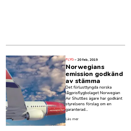
FLYG
–
20 feb, 2019
Norwegians
emission godkänd
av stämma
Det förlusttyngda norska
lågprisflygbolaget Norwegian
Air Shuttles ägare har godkänt
styrelsens förslag om en
garanterad...
Läs mer