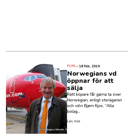
FLYG
–
18 feb, 2019
Norwegians vd
öppnar för att
sälja
Rätt köpare får gärna ta över
Norwegian, enligt storägaren
och vd:n Bjørn Kjos. ”Alla
bolag...
Läs mer