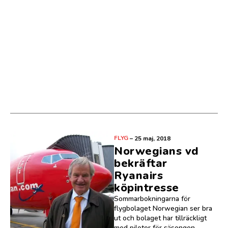
FLYG
–
25 maj, 2018
Norwegians vd
bekräftar
Ryanairs
köpintresse
Sommarbokningarna för
flygbolaget Norwegian ser bra
ut och bolaget har tillräckligt
med piloter för säsongen,...