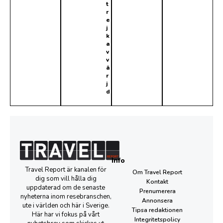
t
r
e
j
k
a
v
v
ä
r
j
d
Info
Travel Report är kanalen för
Om Travel Report
dig som vill hålla dig
Kontakt
uppdaterad om de senaste
Prenumerera
nyheterna inom resebranschen,
Annonsera
ute i världen och här i Sverige.
Tipsa redaktionen
Här har vi fokus på vårt
Integritetspolicy