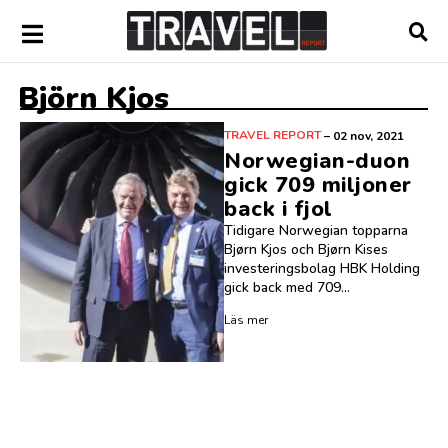
Björn Kjos
TRAVEL REPORT
–
02 nov, 2021
Norwegian-duon
gick 709 miljoner
back i fjol
Tidigare Norwegian topparna
Bjørn Kjos och Bjørn Kises
investeringsbolag HBK Holding
gick back med 709...
Läs mer