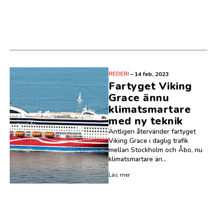
REDERI
–
14 feb, 2023
Fartyget Viking
Grace ännu
klimatsmartare
med ny teknik
Äntligen återvänder fartyget
Viking Grace i daglig trafik
mellan Stockholm och Åbo, nu
klimatsmartare än...
Läs mer