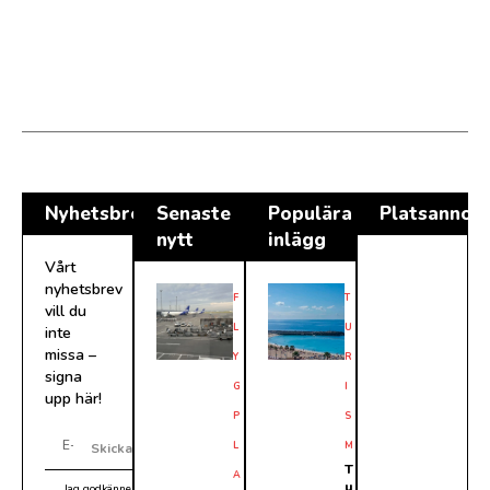
Nyhetsbrev
Senaste
Populära
Platsannon
nytt
inlägg
Vårt
nyhetsbrev
F
T
vill du
L
U
inte
missa –
Y
R
signa
G
I
upp här!
P
S
L
M
Skicka
T
A
u
Jag godkänner