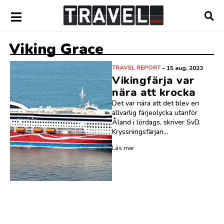
Viking Grace
TRAVEL REPORT
–
15 aug, 2023
Vikingfärja var
nära att krocka
Det var nära att det blev en
allvarlig färjeolycka utanför
Åland i lördags, skriver SvD.
Kryssningsfärjan...
Läs mer