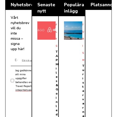
Nyhetsbrev
Senaste
Populära
Platsannon
nytt
inlägg
Vårt
nyhetsbrev
F
T
vill du
L
U
inte
missa –
Y
R
signa
G
I
upp här!
T
S
A
P
M
Skicka
M
T
i
u
Jag godkänner
l
r
att mina
e
i
uppgifter
s
behandlas enligt
s
&
Travel Reports
t
G
integritetspolicy
.
e
o
r
i
v
n
a
l
r
e
n
d
a