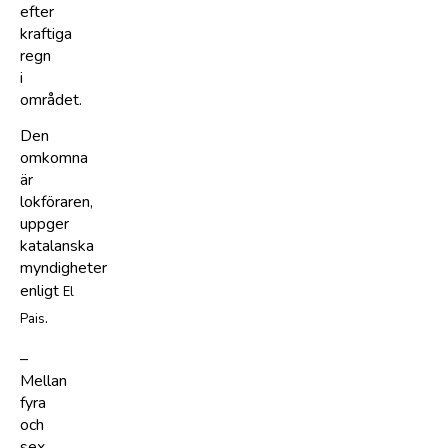
efter
kraftiga
regn
i
området.
Den
omkomna
är
lokföraren,
uppger
katalanska
myndigheter
enligt
El
.
Pais
–
Mellan
fyra
och
sex