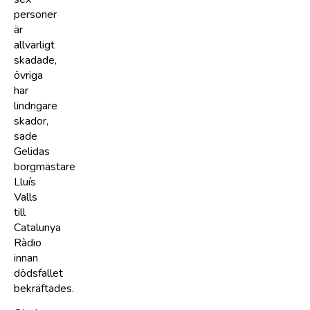
personer
är
allvarligt
skadade,
övriga
har
lindrigare
skador,
sade
Gelidas
borgmästare
Lluís
Valls
till
Catalunya
Ràdio
innan
dödsfallet
bekräftades.