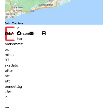
E
Foto: Tom tom
n
person
DELA
har
omkommit
och
minst
37
skadats
efter
att
ett
pendeltåg
kört
in
i
en