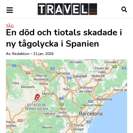
TÅG
En död och tiotals skadade i
ny tågolycka i Spanien
Av:
Redaktion
–
21 jan, 2026