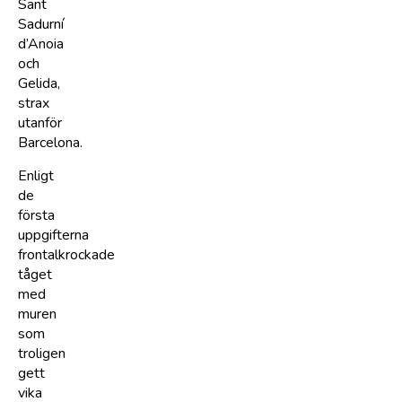
Sant
Sadurní
d’Anoia
och
Gelida,
strax
utanför
Barcelona.
Enligt
de
första
uppgifterna
frontalkrockade
tåget
med
muren
som
troligen
gett
vika