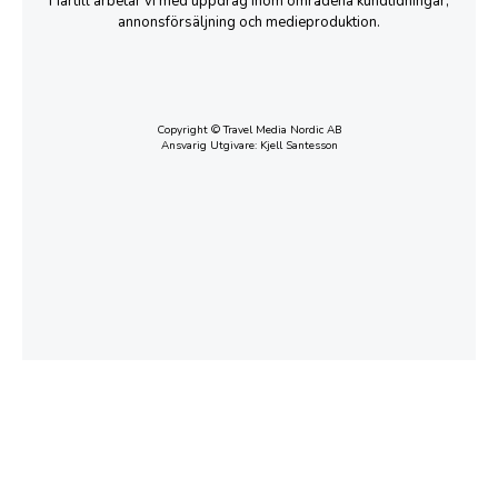
Härtill arbetar vi med uppdrag inom områdena kundtidningar,
annonsförsäljning och medieproduktion.
Copyright © Travel Media Nordic AB
Ansvarig Utgivare: Kjell Santesson