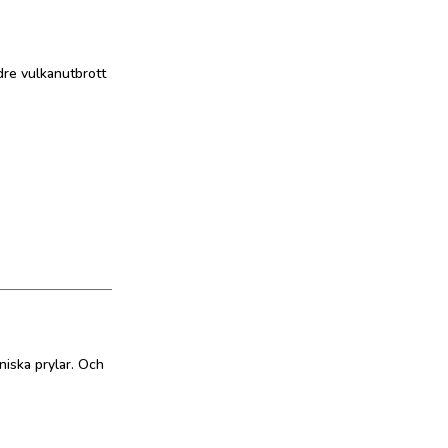
dre vulkanutbrott
kniska prylar. Och