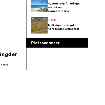
Ny turistavgift i många
svenskars
semesterpärla
TURISM
Trollstigen stängd –
flera fordon sitter fast
Platsannonser
mängder
 östra