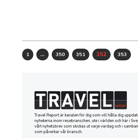
…
352
1
350
351
353
Travel Report är kanalen för dig som vill hålla dig uppd
nyheterna inom resebranschen, ute i världen och här i Sver
vårt nyhetsbrev som skickas ut varje vardag och i samba
som påverkar vår bransch.