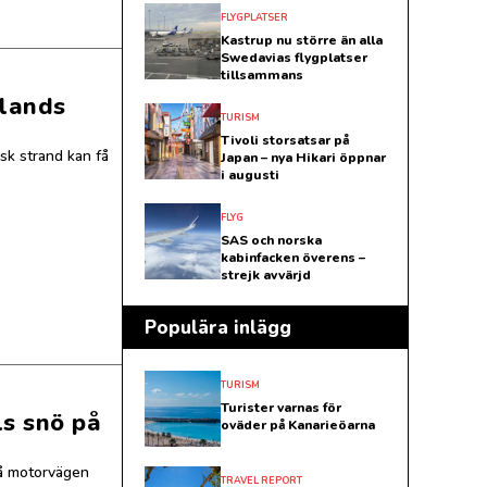
FLYGPLATSER
Kastrup nu större än alla
Swedavias flygplatser
tillsammans
ilands
TURISM
Tivoli storsatsar på
sk strand kan få
Japan – nya Hikari öppnar
i augusti
FLYG
SAS och norska
kabinfacken överens –
strejk avvärjd
Populära inlägg
TURISM
Turister varnas för
s snö på
oväder på Kanarieöarna
å motorvägen
TRAVEL REPORT