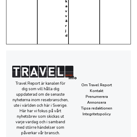
k
a
v
v
ä
r
j
d
Info
Travel Report är kanalen för
Om Travel Report
dig som vill hålla dig
Kontakt
uppdaterad om de senaste
Prenumerera
nyheterna inom resebranschen,
Annonsera
ute i världen och här i Sverige.
Tipsa redaktionen
Här har vi fokus på vårt
Integritetspolicy
nyhetsbrev som skickas ut
varje vardag och i samband
med större händelser som
påverkar vår bransch.