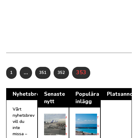
…
353
1
351
352
Nyhetsbrev
Senaste
Populära
Platsannon
nytt
inlägg
Vårt
nyhetsbrev
F
T
vill du
L
U
inte
missa –
Y
R