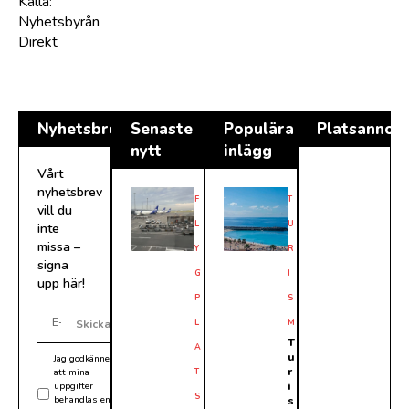
Källa:
Nyhetsbyrån
Direkt
Nyhetsbrev
Senaste
Populära
Platsannon
nytt
inlägg
Vårt
nyhetsbrev
F
T
vill du
L
U
inte
missa –
Y
R
signa
G
I
upp här!
P
S
L
M
Skicka
T
A
u
Jag godkänner
r
att mina
T
i
uppgifter
S
behandlas enligt
s