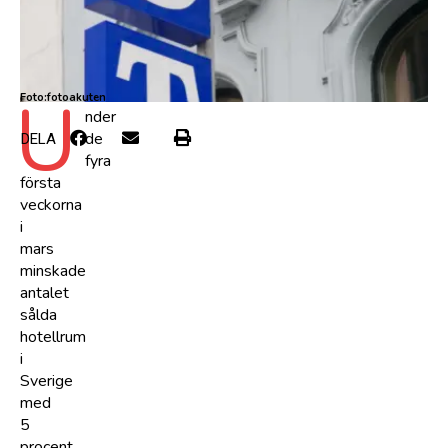
U
Foto:fotoakuten
nder
de
DELA
fyra
första
veckorna
i
mars
minskade
antalet
sålda
hotellrum
i
Sverige
med
5
procent