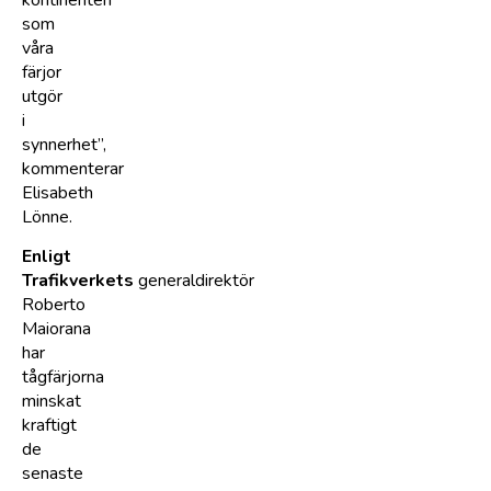
som
våra
färjor
utgör
i
synnerhet”,
kommenterar
Elisabeth
Lönne.
Enligt
Trafikverkets
generaldirektör
Roberto
Maiorana
har
tågfärjorna
minskat
kraftigt
de
senaste