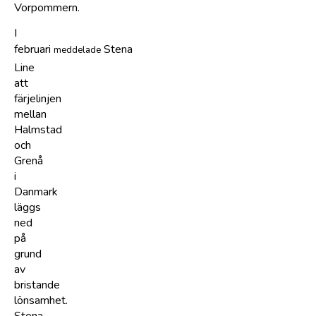
Vorpommern.
I
februari
Stena
meddelade
Line
att
färjelinjen
mellan
Halmstad
och
Grenå
i
Danmark
läggs
ned
på
grund
av
bristande
lönsamhet.