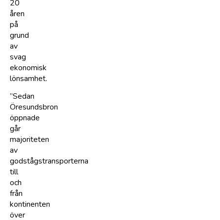
20
åren
på
grund
av
svag
ekonomisk
lönsamhet.
”Sedan
Öresundsbron
öppnade
går
majoriteten
av
godstågstransporterna
till
och
från
kontinenten
över