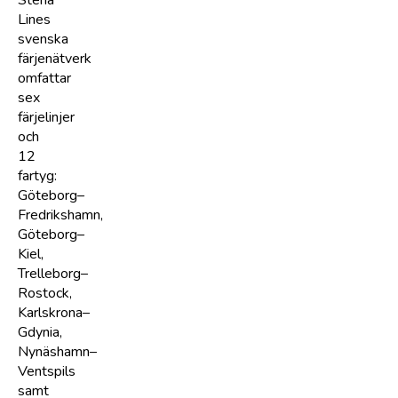
Stena
Lines
svenska
färjenätverk
omfattar
sex
färjelinjer
och
12
fartyg:
Göteborg–
Fredrikshamn,
Göteborg–
Kiel,
Trelleborg–
Rostock,
Karlskrona–
Gdynia,
Nynäshamn–
Ventspils
samt