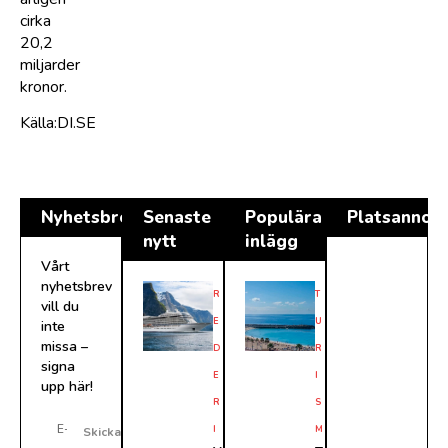
cirka
20,2
miljarder
kronor.
Källa:DI.SE
Nyhetsbrev
Senaste
Populära
Platsannon
nytt
inlägg
Vårt
nyhetsbrev
R
T
vill du
E
U
inte
missa –
D
R
signa
E
I
upp här!
R
S
I
M
Skicka