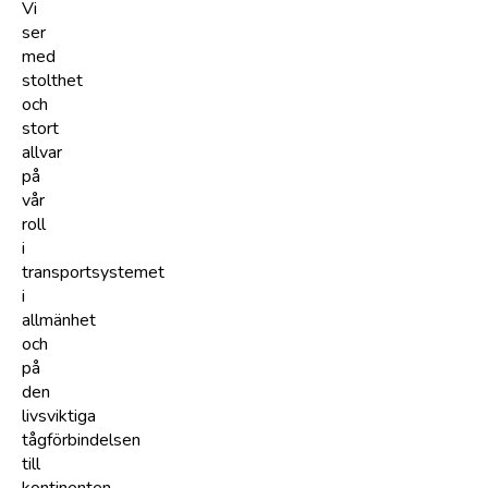
Vi
ser
med
stolthet
och
stort
allvar
på
vår
roll
i
transportsystemet
i
allmänhet
och
på
den
livsviktiga
tågförbindelsen
till
kontinenten