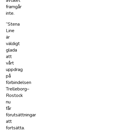
avtalet
framgår
inte.
”Stena
Line
är
väldigt
glada
att
vårt
uppdrag
på
förbindelsen
Trelleborg–
Rostock
nu
får
förutsättningar
att
fortsätta.