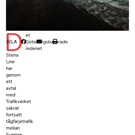
D
Foto:Stena Line
et
Göteborgsbaserade
DELA
rederiet
Stena
Line
har
genom
ett
avtal
med
Trafikverket
säkrat
fortsatt
tågfärjetrafik
mellan
Sverige