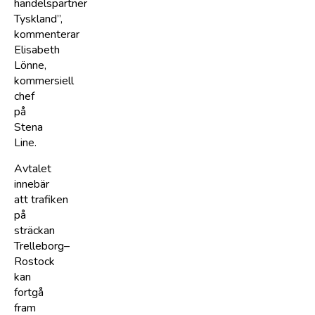
handelspartner
Tyskland”,
kommenterar
Elisabeth
Lönne,
kommersiell
chef
på
Stena
Line.
Avtalet
innebär
att trafiken
på
sträckan
Trelleborg–
Rostock
kan
fortgå
fram