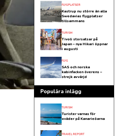
FLYGPLATSER
Kastrup nu större än alla
Swedavias flygplatser
tillsammans
TURISM
Tivoli storsatsar på
Japan – nya Hikari öppnar
i augusti
FLYG
SAS och norska
kabinfacken överens –
strejk avvärjd
Populära inlägg
TURISM
Turister varnas för
oväder på Kanarieöarna
TRAVEL REPORT