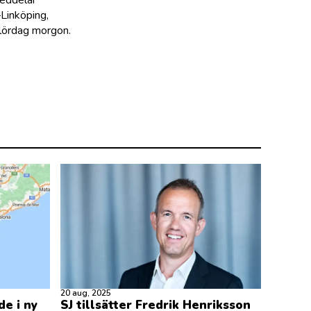
meddelar
–Linköping,
lördag morgon.
20 aug, 2025
de i ny
SJ tillsätter Fredrik Henriksson