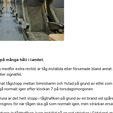
på många håll i landet.
edför extra restid, är tåg inställda eller försenade bland annat 
ler signalfel.
annat tågstopp mellan Simrishamn och Ystad på grund av elfel som
 gå normalt igen efter klockan 7 på torsdagsmorgonen.
una är det helt stopp i tågtrafiken på grund av en brand vid spå
prognos för när tågen ska gå som normalt igen, men sträckan ers