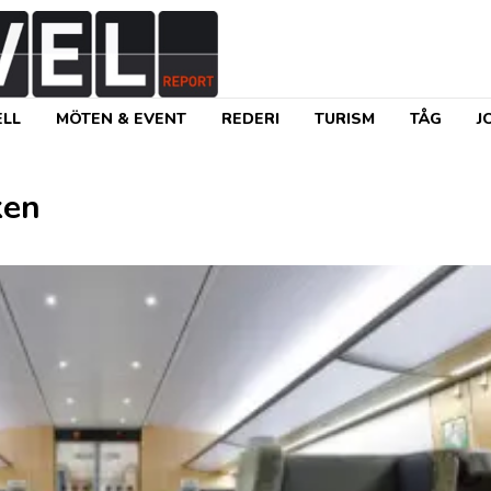
LL
MÖTEN & EVENT
REDERI
TURISM
TÅG
J
ken