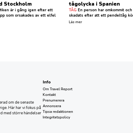
id Stockholm
tågolycka i Spanien
iken är i gång igen efter ett
TÅG
En person har omkommit och 
opp som orsakades av ett elfel
skadats efter att ett pendeltåg kört 
Läs mer
Info
Om Travel Report
Kontakt
Prenumerera
aterad om de senaste
Annonsera
ige. Här har vi fokus på
Tipsa redaktionen
nd med större händelser
Integritetspolicy