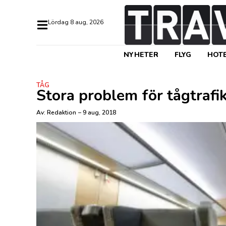
lördag 8 aug, 2026
NYHETER
FLYG
HOTE
TÅG
Stora problem för tågtrafi
Av:
Redaktion
–
9 aug, 2018