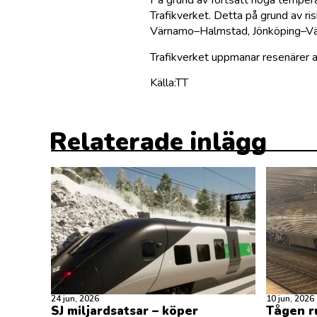
På grund av fortsatt höga temperat
Trafikverket. Detta på grund av ri
Värnamo–Halmstad, Jönköping–Värn
Trafikverket uppmanar resenärer at
Källa:TT
Relaterade inlägg
24 jun, 2026
10 jun, 2026
SJ miljardsatsar – köper
Tågen ru