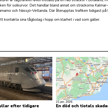
urer är tågtrafiken även inställd på en rad sträckor i Götaland, 
sken för solkurvor. Det handlar bland annat om sträckorna Kalmar
amo och Nässjö–Vetlanda. Där återupptas trafiken tidigast på 
t kontakta sina tågbolag i hopp om klarhet i vad som gäller.
21 jan, 2026
llar efter tidigare
En död och tiotals skada