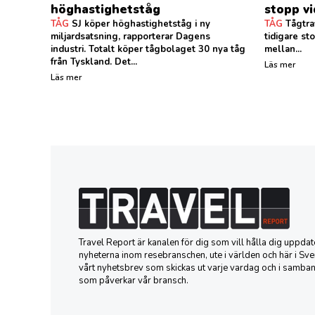
höghastighetståg
stopp v
TÅG
SJ köper höghastighetståg i ny
TÅG
Tågtraf
miljardsatsning, rapporterar Dagens
tidigare st
industri. Totalt köper tågbolaget 30 nya tåg
mellan...
från Tyskland. Det...
Läs mer
Läs mer
Travel Report är kanalen för dig som vill hålla dig uppd
nyheterna inom resebranschen, ute i världen och här i Sver
vårt nyhetsbrev som skickas ut varje vardag och i samba
som påverkar vår bransch.