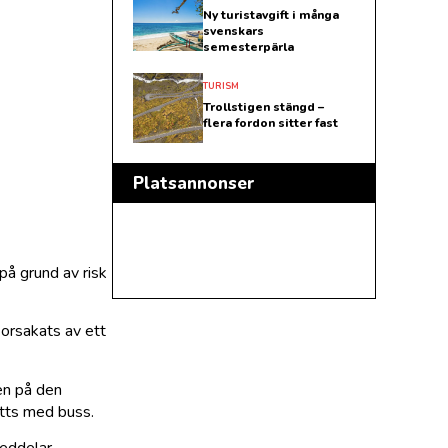
Ny turistavgift i många
svenskars
semesterpärla
TURISM
Trollstigen stängd –
flera fordon sitter fast
Platsannonser
på grund av risk
 orsakats av ett
ren på den
ätts med buss.