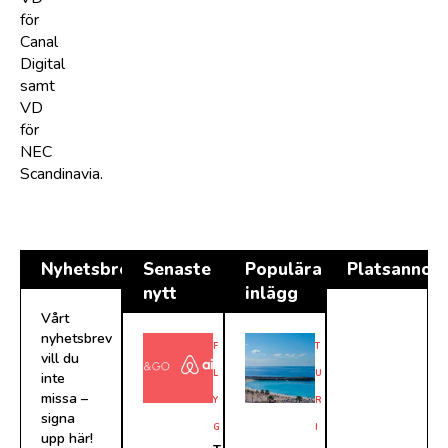
för
Canal
Digital
samt
VD
för
NEC
Scandinavia.
Nyhetsbrev
Senaste
Populära
Platsannon
nytt
inlägg
Vårt
nyhetsbrev
F
T
vill du
L
U
inte
missa –
Y
R
signa
G
I
upp här!