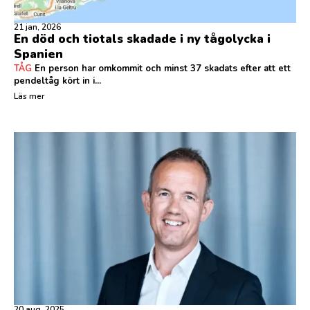
21 jan, 2026
En död och tiotals skadade i ny tågolycka i
Spanien
TÅG
En person har omkommit och minst 37 skadats efter att ett
pendeltåg kört in i...
Läs mer
20 aug, 2025