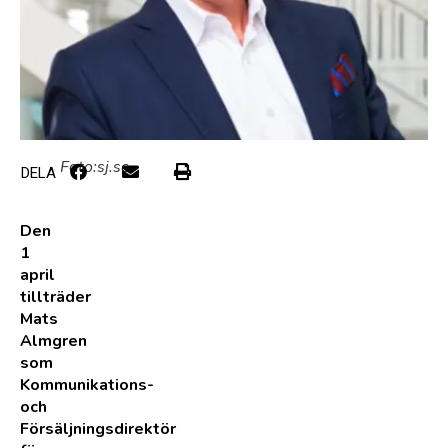
Foto:sj.se
DELA
Den
1
april
tillträder
Mats
Almgren
som
Kommunikations-
och
Försäljningsdirektör