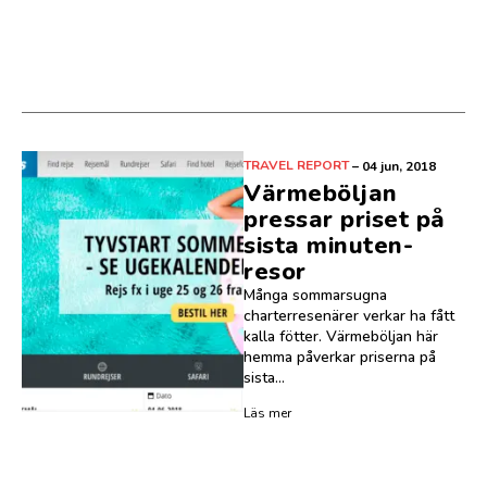
TRAVEL REPORT
–
04 jun, 2018
Värmeböljan
pressar priset på
sista minuten-
resor
Många sommarsugna
charterresenärer verkar ha fått
kalla fötter. Värmeböljan här
hemma påverkar priserna på
sista...
Läs mer