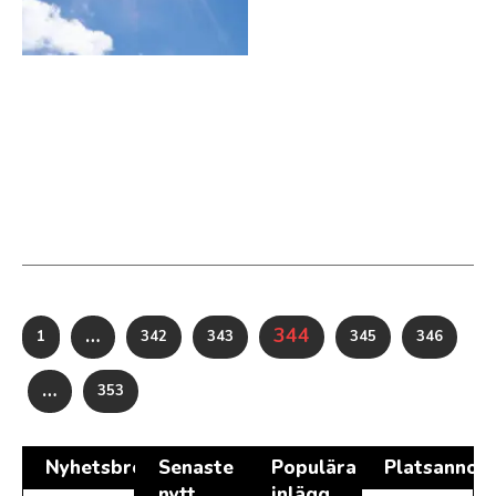
…
344
1
342
343
345
346
…
353
Nyhetsbrev
Senaste
Populära
Platsannon
nytt
inlägg