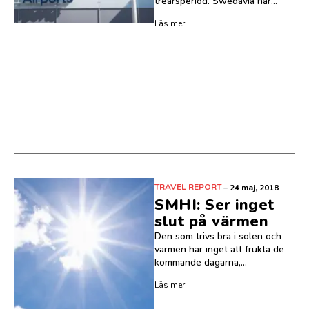
treårsperiod. Swedavia har...
Läs mer
TRAVEL REPORT
–
24 maj, 2018
SMHI: Ser inget
slut på värmen
Den som trivs bra i solen och
värmen har inget att frukta de
kommande dagarna,...
Läs mer