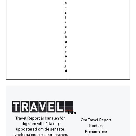
s
–
s
t
r
e
j
k
a
v
v
ä
r
j
d
Info
Travel Report är kanalen för
Om Travel Report
dig som vill hålla dig
Kontakt
uppdaterad om de senaste
Prenumerera
nyheterna inom resebranschen,